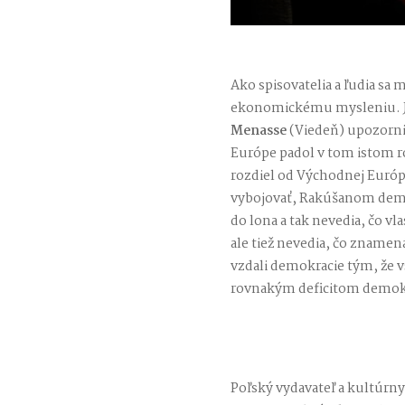
Ako spisovatelia a ľudia sa
ekonomickému mysleniu. Je
Menasse
(Viedeň) upozorni
Európe padol v tom istom r
rozdiel od Východnej Európ
vybojovať, Rakúšanom demo
do lona a tak nevedia, čo vl
ale tiež nevedia, čo znamená 
vzdali demokracie tým, že vs
rovnakým deficitom demok
Poľský vydavateľ a kultúrn