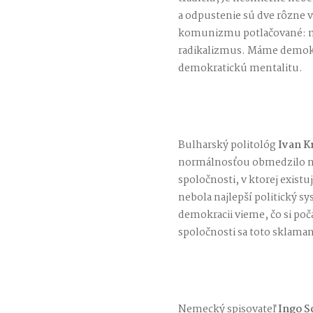
a odpustenie sú dve rôzne ve
komunizmu potlačované: na
radikalizmus. Máme demokra
demokratickú mentalitu.
Bulharský politológ
Ivan K
normálnosťou obmedzilo náš 
spoločnosti, v ktorej exist
nebola najlepší politický s
demokracii vieme, čo si po
spoločnosti sa toto sklaman
Nemecký spisovateľ
Ingo S