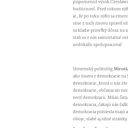
pripomenul výrok Czesława 
budúcnosť. Pred rokom 19
je, že po roku 1989 sa zmen
sme z nich znovu spraviť s
sa kladie priveľký dôraz na i
stali sa z nás samostatné os
nedokážu spolupracovať
Slovenský politológ
Mirosl
ako únava z demokracie na S
demokracie, ktorá u nás zl
demokracie, občania im ner
veriť demokracii. Milan Šim
demokracia, čakajú nás ťaž
demokracia priniesla majú a
oboje, slabé aj silné stránky