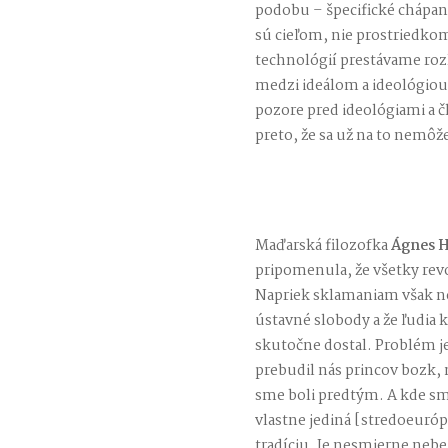
podobu – špecifické chápanie
sú cieľom, nie prostriedko
technológií prestávame roz
medzi ideálom a ideológiou
pozore pred ideológiami a č
preto, že sa už na to nemôže
Maďarská filozofka
Ágnes H
pripomenula, že všetky revo
Napriek sklamaniam však n
ústavné slobody a že ľudia k
skutočne dostal. Problém j
prebudil nás princov bozk, 
sme boli predtým. A kde s
vlastne jediná [stredoeuró
tradíciu, Je nesmierne neb