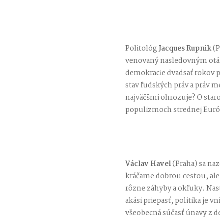
Politológ
Jacques Rupnik
(P
venovaný nasledovným otáz
demokracie dvadsať rokov p
stav ľudských práv a práv m
najväčšmi ohrozuje? O sta
populizmoch strednej Euró
Václav Havel
(Praha) sa naz
kráčame dobrou cestou, ale
rôzne záhyby a okľuky. Nast
akási priepasť, politika je 
všeobecná súčasť únavy z d