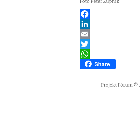
Foto Peter Župník
Facebook
LinkedIn
Email
Twitter
Share
WhatsApp
Projekt Fórum © 