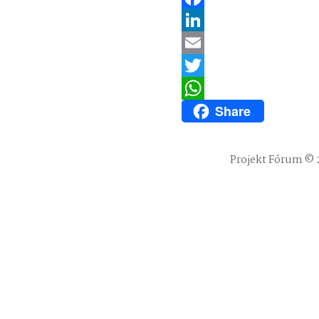
Facebook
LinkedIn
Email
Twitter
Share
WhatsApp
Projekt Fórum © 