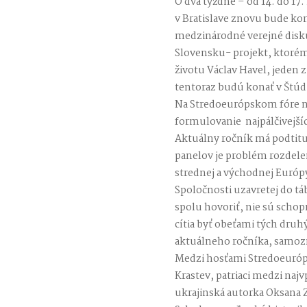
O dva týždne – od 14. do 17
v Bratislave znovu bude k
medzinárodné verejné disku
Slovensku- projekt, ktoré
životu Václav Havel, jeden z
tentoraz budú konať v Štúdi
Na Stredoeurópskom fóre ne
formulovanie najpálčivejšíc
Aktuálny ročník má podtit
panelov je problém rozdelen
strednej a východnej Európy
Spoločnosti uzavretej do t
spolu hovoriť, nie sú schopn
cítia byť obeťami tých dru
aktuálneho ročníka, samozr
Medzi hosťami Stredoeuróp
Krastev, patriaci medzi naj
ukrajinská autorka Oksana 