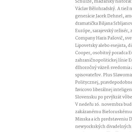
Schulze, maďarský historik a
Václav Bělohradský. A tiež n
generácie Jacek Dehnel, am
dramatička Biljana Srbljanov
Európe, sarajevský režisér, 
Company Haris Pašovič, sve
Lipovetsky alebo esejista, d
Cooper, osobitný poradca E
zahraničnopolitickej línie E
dlhoročný väzeň svedomia a
spisovateľov. Plus Slawomir
Politycznej, pravdepodobne
ľavicovo liberálnej intelig
Slovensku po prvýkrát vôbe
V nedeľu 16. novembra bude 
zakázanému Bieloruskému 
Minska a ich predstaveniu D
newyorkských divadelných b