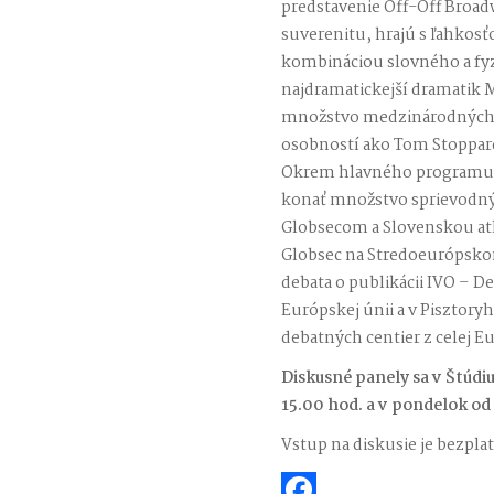
predstavenie Off-Off Broad
suverenitu, hrajú s ľahkosť
kombináciou slovného a fyz
najdramatickejší dramatik M
množstvo medzinárodných c
osobností ako Tom Stoppard
Okrem hlavného programu s
konať množstvo sprievodnýc
Globsecom a Slovenskou at
Globsec na Stredoeurópsko
debata o publikácii IVO – D
Európskej únii a v Pisztoryh
debatných centier z celej E
Diskusné panely sa v Štúdiu
15.00 hod. a v pondelok od
Vstup na diskusie je bezpla