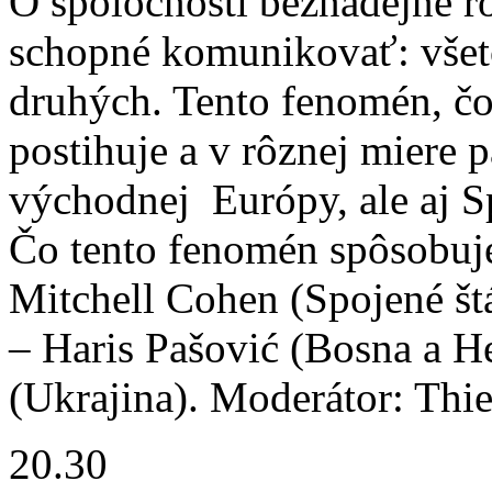
O spoločnosti beznádejne roz
schopné komunikovať: všetc
druhých. Tento fenomén, čos
postihuje a v rôznej miere p
východnej Európy, ale aj Spo
Čo tento fenomén spôsobuje
Mitchell Cohen (Spojené š
– Haris Pašović (Bosna a H
(Ukrajina). Moderátor: Thi
20.30