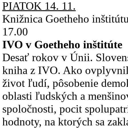
PIATOK 14. 11.
Knižnica Goetheho inštitút
17.00
IVO v Goetheho inštitúte
Desať rokov v Únii. Slovens
kniha z IVO. Ako ovplyvni
život ľudí, pôsobenie demokr
oblasti ľudských a menšino
spoločnosti, pocit spolupat
hodnoty, na ktorých sa zak