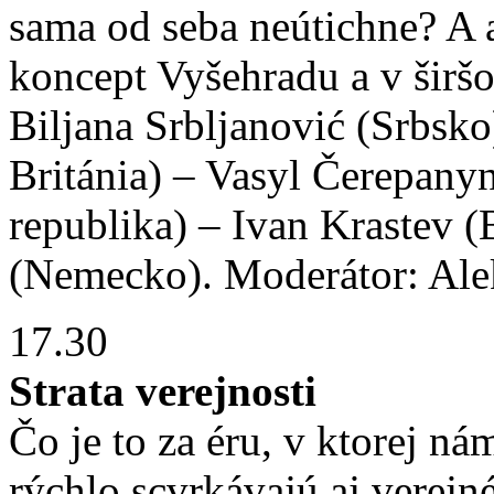
sama od seba neútichne? A a
koncept Vyšehradu a v širš
Biljana Srbljanović (Srbsk
Británia) – Vasyl Čerepany
republika) – Ivan Krastev 
(Nemecko). Moderátor: Ale
17.30
Strata verejnosti
Čo je to za éru, v ktorej n
rýchlo scvrkávajú aj verejn