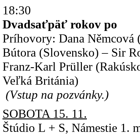
18:30
Dvadsaťpäť rokov po
Príhovory: Dana Němcová (
Bútora (Slovensko) – Sir R
Franz-Karl Prüller (Rakúsk
Veľká Británia)
(Vstup na pozvánky.)
SOBOTA 15. 11.
Štúdio L + S, Námestie 1. m