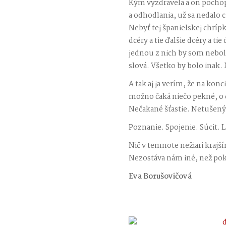
Kým vyzdravela a on pochopil
a odhodlania, už sa nedalo c
Nebyť tej španielskej chríp
dcéry a tie ďalšie dcéry a ti
jednou z nich by som nebola 
slová. Všetko by bolo inak
A tak aj ja verím, že na kon
možno čaká niečo pekné, o č
Nečakané šťastie. Netušený
Poznanie. Spojenie. Súcit.
Nič v temnote nežiari krajš
Nezostáva nám iné, než pokús
Eva Borušovičová