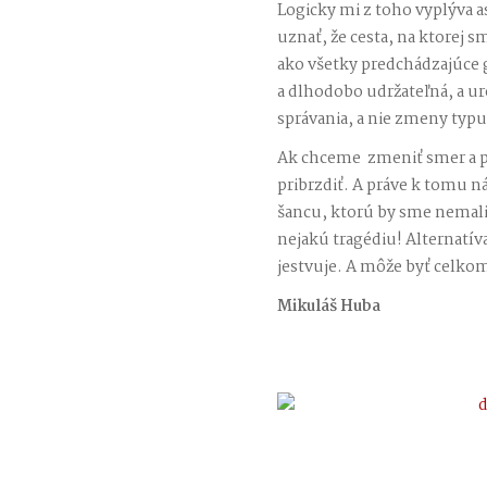
Logicky mi z toho vyplýva a
uznať, že cesta, na ktorej sm
ako všetky predchádzajúce g
a dlhodobo udržateľná, a u
správania, a nie zmeny typ
Ak chceme zmeniť smer a p
pribrzdiť. A práve k tomu n
šancu, ktorú by sme nemali
nejakú tragédiu! Alternatí
jestvuje. A môže byť celko
Mikuláš Huba