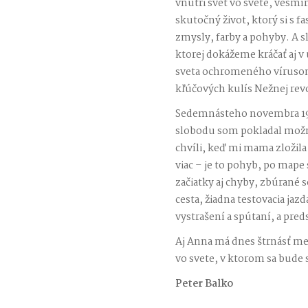
vnútri svet vo svete, vesmí
skutočný život, ktorý si s 
zmysly, farby a pohyby. A 
ktorej dokážeme kráčať aj 
sveta ochromeného vírusom,
kľúčových kulís Nežnej rev
Sedemnásteho novembra 198
slobodu som pokladal možno
chvíli, keď mi mama zložil
viac – je to pohyb, po mape s
začiatky aj chyby, zbúrané s
cesta, žiadna testovacia jazd
vystrašení a spútaní, a pred
Aj Anna má dnes štrnásť mesi
vo svete, v ktorom sa bude
Peter Balko