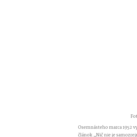
Fo
Osemnásteho marca 1952 v
článok „Nič nie je samozre