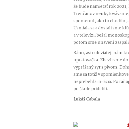
že bude namietať rok 2021,
Trenčanov neubytovávame, 
spomenul, ako to chodilo, 
Usmiala sa a dostali sme kľú
a v televízii bežal monoskop
potom sme unavení zaspali
Ráno, asi o deviatej, nám kto
upratovačka. Zliezli sme do 
vyprážaný syr s pivom. Dohr
sme sa totiž v spomienkovej 
neprebehla inﬂácia. Po raňa
po škole pridelili.
Lukáš Cabala