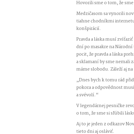
Hovorili sme o tom, že sme 
Medzičasom sa vynorili nov
tiahne chodníkmi internetu,
konšpirácií.
Pravda a láska musí zvíťaziť
dní po masakre na Národní 
pocit, že pravda a láska pre
a sklamaní by sme nemali zab
máme slobodu. Záleží aj na
„Dnes bych k tomu rád přid
pokora a odpovědnost musí 
a svévolí.“
V legendárnej pesničke rev
o tom, že sme si sľúbili lásk
Aj to je jeden z odkazov No
tieto dni aj osláviť.