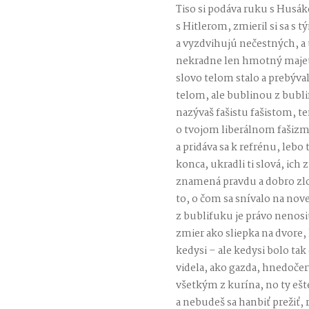
Tiso si podáva ruku s Husá
s Hitlerom, zmieril si sa s 
a vyzdvihujú nečestných, a ta
nekradne len hmotný majeto
slovo telom stalo a prebýva
telom, ale bublinou z bubl
nazývaš fašistu fašistom, t
o tvojom liberálnom fašizme
a pridáva sa k refrénu, lebo t
konca, ukradli ti slová, ich
znamená pravdu a dobro zlo 
to, o čom sa snívalo na no
z bublifuku je právo nenosi
zmier ako sliepka na dvore, 
kedysi – ale kedysi bolo tak 
videla, ako gazda, hnedočer
všetkým z kurína, no ty ešt
a nebudeš sa hanbiť prežiť,