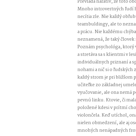
Prevláda naratív, že toto ob
Mnoho introvertných ľudí ho 
necítia zle. Nie každý obľu
teambuldingy, ale to nezna
a prácu. Nie každému chýbajú
neznamená, že taký človek 
Poznám psychológa, ktorý v
a stretáva sa s klientmi v le
individuálnych priznaní a 
nohami a nič si o ľudských 
každý strom je pri bližšom 
učiteľke zo základnej umele
vyučovanie, ale ona nemá po
pevnú linku. Ktovie, či mala
položené kdesi v prítmí ch
violončela. Keď utíchol, on
nielen obmedzení, ale aj os
mnohých nenápadných fro