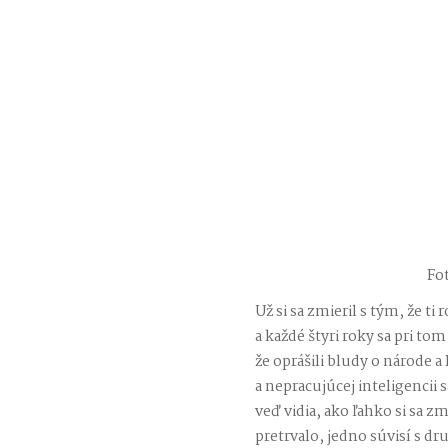
Fo
Už si sa zmieril s tým, že t
a každé štyri roky sa pri tom
že oprášili bludy o národe 
a nepracujúcej inteligencii s
veď vidia, ako ľahko si sa zm
pretrvalo, jedno súvisí s 