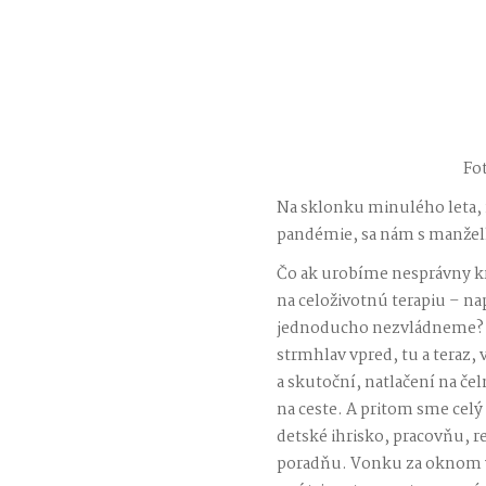
Fo
Na sklonku minulého leta,
pandémie, sa nám s manželk
Čo ak urobíme nesprávny k
na celoživotnú terapiu – na
jednoducho nezvládneme? Ži
strmhlav vpred, tu a teraz, 
a skutoční, natlačení na če
na ceste. A pritom sme celý
detské ihrisko, pracovňu, r
poradňu. Vonku za oknom vy