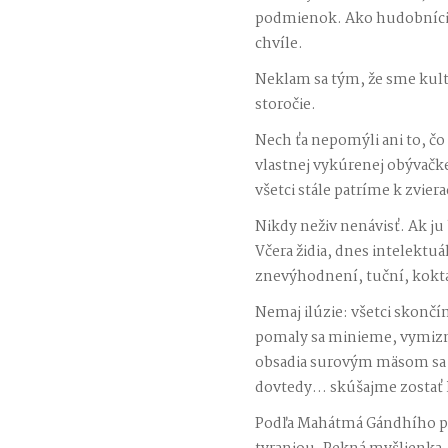
podmienok. Ako hudobníci na
chvíle.
Neklam sa tým, že sme kultú
storočie.
Nech ťa nepomýli ani to, čo 
vlastnej vykúrenej obývačke.
všetci stále patríme k zvi
Nikdy neživ nenávisť. Ak ju 
Včera židia, dnes intelektu
znevýhodnení, tuční, koktajú
Nemaj ilúzie: všetci skonč
pomaly sa minieme, vymizn
obsadia surovým mäsom sa ži
dovtedy… skúšajme zostať ľuď
Podľa Mahátmá Gándhího prav