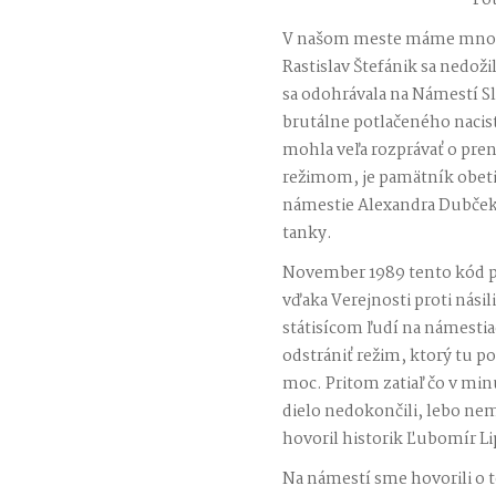
Fo
V našom meste máme mnoh
Rastislav Štefánik sa nedoži
sa odohrávala na Námestí 
brutálne potlačeného nacist
mohla veľa rozprávať o pre
režimom, je pamätník obet
námestie Alexandra Dubčeka
tanky.
November 1989 tento kód 
vďaka Verejnosti proti nási
státisícom ľudí na námestia
odstrániť režim, ktorý tu po
moc. Pritom zatiaľ čo v minu
dielo nedokončili, lebo nem
hovoril historik Ľubomír Lip
Na námestí sme hovorili o 