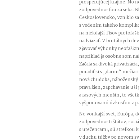
prosperujúcej krajine. No n
zodpovednosťou za seba. Bl
Československo, vzniklo s
s vedením takého kompliko
na niekdajší Tisov protofaši
nadviazať. V brutálnych dev
zjavovať výhonky neofašiz
napríklad ja osobne som na
Začala sa divoká privatizá
poradiť si s „darmi“ mečiar
nová chudoba, náboženský 
práva žien, zapchávanie uš
a rasových menšín, to všet
vyšponovanú úzkosťou z pa
No vonkajší svet, Európa, d
zodpovednosti štátov, sociáln
s utečencami, sú strelkou k
v duchu túžby po novom svet