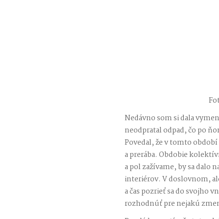
Fo
Nedávno som si dala vymeni
neodpratal odpad, čo po ňom
Povedal, že v tomto období 
a prerába. Obdobie kolektí
a pol zažívame, by sa dalo 
interiérov. V doslovnom, a
a čas pozrieť sa do svojho vnú
rozhodnúť pre nejakú zme