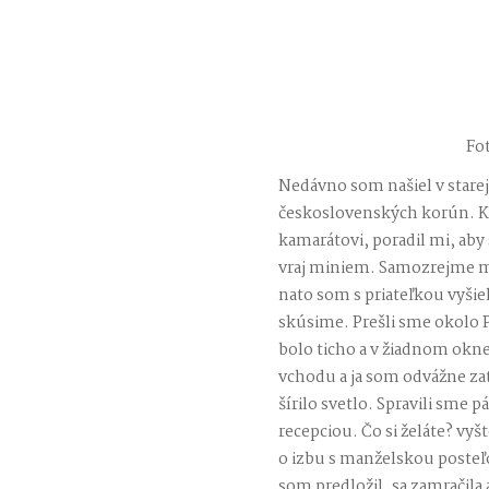
Fo
Nedávno som našiel v starej 
československých korún. K
kamarátovi, poradil mi, aby
vraj miniem. Samozrejme mi 
nato som s priateľkou vyšie
skúsime. Prešli sme okolo P
bolo ticho a v žiadnom okne 
vchodu a ja som odvážne zat
šírilo svetlo. Spravili sme p
recepciou. Čo si želáte? vyš
o izbu s manželskou posteľ
som predložil, sa zamračila