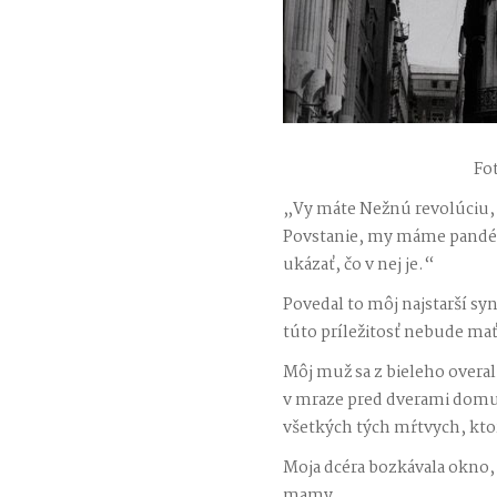
Fo
„Vy máte Nežnú revolúciu, st
Povstanie, my máme pandém
ukázať, čo v nej je.“
Povedal to môj najstarší syn
túto príležitosť nebude mať 
Môj muž sa z bieleho overal
v mraze pred dverami domu
všetkých tých mŕtvych, ktor
Moja dcéra bozkávala okno, k
mamy.