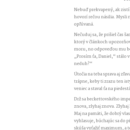
Nebuď prekvapený, ak zistíš
hovorí rečou násilia. Mysli 
opľúvaná.
Nečuduj sa, že prišiel čas š
ktorý v článkoch upozorňov
moru, no odpoveďou mu boli
„Prosím ťa, Daniel,“ stálo v
neduh?“
Útočia na teba sprava aj zľav
trápne, keby ti zrazu ten is
veniec a staval ťa na piedestá
Drž sa beckettovského impera
znova, zlyhaj znova. Zlyhaj 
Maj na pamäti, že dobrý vlas
vyhlasuje, búchajúc sa do pŕ
skúša vyťažiť maximum, a to