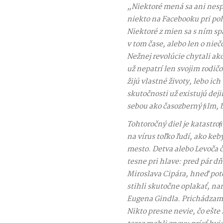
„Niektoré mená sa ani nesp
niekto na Facebooku pri po
Niektoré z mien sa s ním spá
v tom čase, alebo len o nie
Nežnej revolúcie chytali a
už nepatrí len svojim rodi
žijú vlastné životy, lebo ich
skutočnosti už existujú deji
sebou ako časozberný ﬁlm, b
Tohtoročný diel je katastr
na vírus toľko ľudí, ako ke
mesto. Detva alebo Levoča 
tesne pri hlave: pred pár dň
Miroslava Cipára, hneď poto
stihli skutočne oplakať, na
Eugena Gindla. Prichádzame
Nikto presne nevie, čo ešte