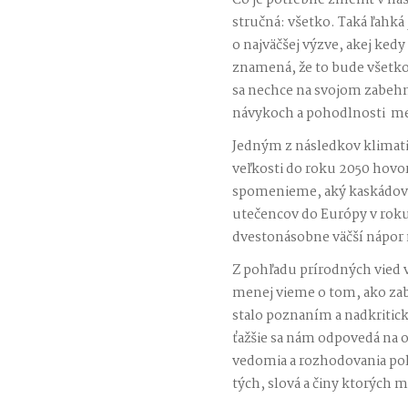
Čo je potrebné zmeniť v na
stručná: všetko. Taká ľahká
o najväčšej výzve, akej kedy
znamená, že to bude všetko,
sa nechce na svojom zabeh
návykoch a pohodlnosti men
Jedným z následkov klimati
veľkosti do roku 2050 hovor
spomenieme, aký kaskádový
utečencov do Európy v roku 2
dvestonásobne väčší nápor
Z pohľadu prírodných vied 
menej vieme o tom, ako zab
stalo poznaním a nadkritic
ťažšie sa nám odpovedá na o
vedomia a rozhodovania pol
tých, slová a činy ktorých 