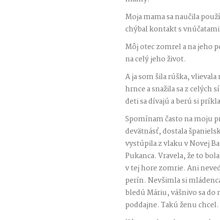
Moja mama sa naučila použí
chýbal kontakt s vnúčatami
Môj otec zomrel a na jeho p
na celý jeho život.
A ja som šila rúška, vlieval
hrnce a snažila sa z celých s
deti sa dívajú a berú si príkl
Spomínam často na moju pr
devätnásť, dostala španiels
vystúpila z vlaku v Novej B
Pukanca. Vravela, že to bola n
v tej hore zomrie. Ani neved
perín. Nevšimla si mládenca
bledú Máriu, vášnivo sa do n
poddajne. Takú ženu chcel.