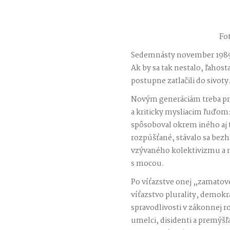
Fo
Sedemnásty november 1989 
Ak by sa tak nestalo, ľahos
postupne zatlačili do sivoty
Novým generáciám treba pr
a kriticky mysliacim ľuďom: 
spôsoboval okrem iného aj t
rozpúšťané, stávalo sa bezhl
vzývaného kolektivizmu a m
s mocou.
Po víťazstve onej „zamatove
víťazstvo plurality, demokra
spravodlivosti v zákonnej ro
umelci, disidenti a premýšľav