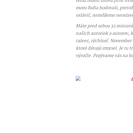
teraz mohli znovu prísť hvie
moru ľudia hodovali, pretože
osláviť, nemôžeme neoslavo
Máte pred sebou 32 miniatú
našich autoriek a autorov, 
talent, rýchlosť. November b
ktoré dávajú zmysel. Je tu t
výročie. Pozývame vás na h