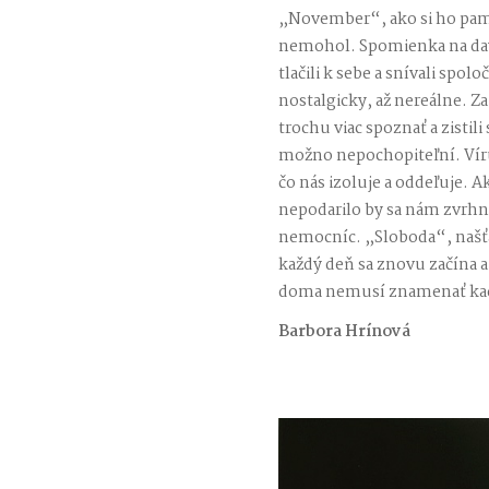
„November“, ako si ho pamä
nemohol. Spomienka na da
tlačili k sebe a snívali spo
nostalgicky, až nereálne. Za 
trochu viac spoznať a zistil
možno nepochopiteľní. Vírus
čo nás izoluje a oddeľuje. A
nepodarilo by sa nám zvrhnú
nemocníc. „Sloboda“, našťast
každý deň sa znovu začína a
doma nemusí znamenať kac
Barbora Hrínová