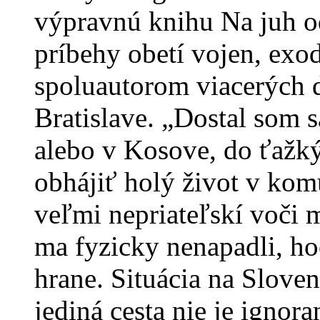
výpravnú knihu Na juh od
príbehy obetí vojen, exod
spoluautorom viacerých 
Bratislave. „Dostal som sa
alebo v Kosove, do ťažký
obhájiť holý život v komu
veľmi nepriateľskí voči 
ma fyzicky nenapadli, hoc
hrane. Situácia na Slove
jediná cesta nie je ignor