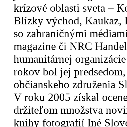
krízové oblasti sveta – K
Blízky východ, Kaukaz, H
so zahraničnými médiam
magazine či NRC Handels
humanitárnej organizácie
rokov bol jej predsedom,
občianskeho združenia S
V roku 2005 získal ocene
držiteľom množstva novin
knihy fotografií Iné Slo