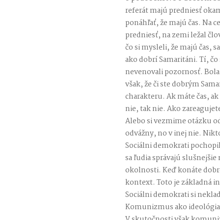
referát majú predniesť okam
ponáhľať, že majú čas. Na ce
predniesť, na zemi ležal čl
čo si mysleli, že majú čas, s
ako dobrí Samaritáni. Tí, čo
nevenovali pozornosť. Bola
však, že či ste dobrým Sama
charakteru. Ak máte čas, ak 
nie, tak nie. Ako zareagujet
Alebo si vezmime otázku odv
odvážny, no v inej nie. Nikt
Sociálni demokrati pochopili
sa ľudia správajú slušnejšie 
okolnosti. Keď konáte dobro
kontext. Toto je základná in
Sociálni demokrati si nekla
Komunizmus ako ideológia c
V skutočnosti však komuni