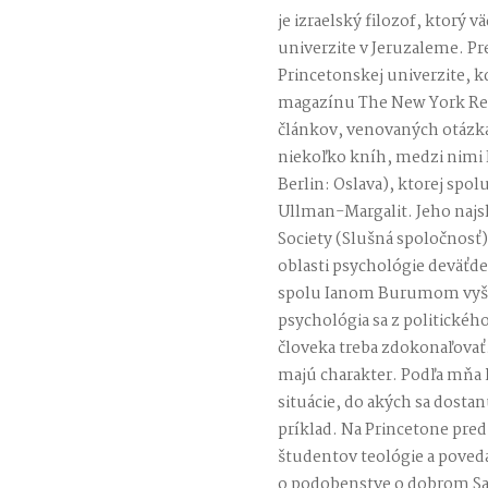
je izraelský filozof, ktorý v
univerzite v Jeruzaleme. Pr
Princetonskej univerzite, k
magazínu The New York Rev
článkov, venovaných otázkam
niekoľko kníh, medzi nimi I
Berlin: Oslava), ktorej spo
Ullman-Margalit. Jeho najs
Society (Slušná spoločnosť)
oblasti psychológie deväťd
spolu Ianom Burumom vyšl
psychológia sa z politickéh
človeka treba zdokonaľovať
majú charakter. Podľa mňa ľ
situácie, do akých sa dosta
príklad. Na Princetone pr
študentov teológie a poveda
o podobenstve o dobrom Sama