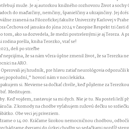
potřebují muže. Je aj autorkou knižného rozhovoru Život a sochy
ladoch do maďarčiny, nemčiny, španielčiny a ukrajinčiny. Jej dcé
vážne zranená na Filozofickej fakulte Univerzity Karlovej v Prahe.
ora Čechova od januára do júna 2024 v časopise Respekt tri časti 
o tom, ako sa dozvedela, že medzi postrelenými je aj Tereza. A pr
i rodina prešla, kniha Terezko, vrať se!
2023, deň po streľbe
ľ neprijíma, že sa nám včera úplne zmenil život, že sa Terezka nevr
cnici na ARO.
 Operovali jej hrudník, pre hlavu zatiaľ neurológovia odporučili
hej popoludní,“ hovorí nám v noci lekárka.
, opakujem si. Nevieme sa dočkať chvíle, keď pôjdeme za Terezko
biť. Meditujem.
by. Keď vojdem, zastavuje sa mi dych. Nie je tu. Na posteli leží p
náručia. Z komody na chodbe vyťahujem ružovú dečku so srdiečk
ábätko. Obe veci jej priveziem.
dzame o 14.00. Kráčame širokou nemocničnou chodbou, odbočí
echádzame dverami do úzkej chodby so sedačkami pozdĺž steny. 