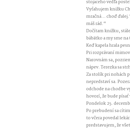
stojaceho vedľa postel
Vyťahujem knižku Chl
mračná… choď ďalej.“ 
máš rád.“
Dočítam knižku, stále
bábätko a my sme na t
Keď kapela hrala pesn
Pri rozprávaní mimovoľ
Narovnám sa, pozriem
nápev. Terezka sa str
Za stolík pri nohách 
nepredstaví sa. Pozerá
odchode na chodbe vyz
hovorí, že bude písať
Pondelok 25. decembra
Po prebudení sa cíti
to včera povedal leká
predstavujem, že vše