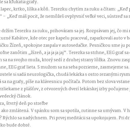
e sa kľukatia grafy.
apec, krtko, líška a kôň. Terezku chytím za ruku a čítam: „Keď
– „Keď máš pocit, že nemôžeš ovplyvniť veľké veci, sústreď sa na
 držím Terezku za ruku, prihováram sa jej. Rozprávam jej, čo mi
urné Kabátov, kde otec pre kapelu pracoval, zaparkovali auto v b
ičku Žízeň, spokojne zaspala v autosedačke. Pesničkou sme ju p
ne zanôtim „žízeň, a ja ja ja jaj“. Terezka sa strhne, EEG graf sa
 sa na svojho muža, ktorý sedí z druhej strany lôžka. Znovu za
hne, EEG graf lieta. S mužom sa na seba pozrieme, zasmejeme sa.
postele si sadá neurologička, chudá lekárka s ostro rezanými rys
 sa na grafy, píše na klávesnicu počítača. Potom bez slova vstane 
liekame z plášťov, z otvorených dverí lekárskej izby počujeme j
 vedecký článok.
, štvrtý deň po streľbe
m ako zmlátená. V spánku som sa spotila, rutinne sa umývam. V 
r? Rýchlo sa nadýchnem. Pri prvej meditácii sa upokojujem. Pri dr
tko bude dobré.