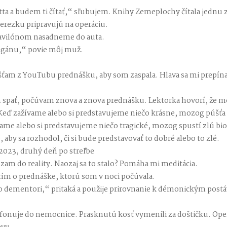
tta a budem ti čítať,“ sľubujem. Knihy Zemeplochy čítala jednu z
erezku pripravujú na operáciu.
pavilónom nasadneme do auta.
agánu,“ povie môj muž.
púšťam z YouTubu prednášku, aby som zaspala. Hlava sa mi prepín
spať, počúvam znova a znova prednášku. Lektorka hovorí, že m
 Keď zažívame alebo si predstavujeme niečo krásne, mozog púšťa
ame alebo si predstavujeme niečo tragické, mozog spustí zlú b
 aby sa rozhodol, či si bude predstavovať to dobré alebo to zlé.
2023, druhý deň po streľbe
am do reality. Naozaj sa to stalo? Pomáha mi meditácia.
m o prednáške, ktorú som v noci počúvala.
o dementori,“ pritaká a použije prirovnanie k démonickým post
efonuje do nemocnice. Prasknutú kosť vymenili za doštičku. Ope