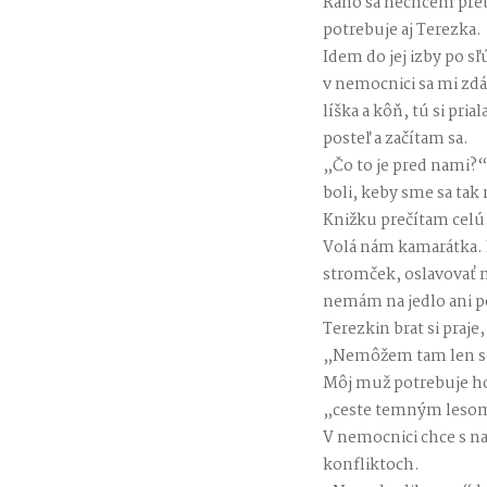
Ráno sa nechcem prebud
potrebuje aj Terezka.
Idem do jej izby po s
v nemocnici sa mi zdá
líška a kôň, tú si pr
posteľ a začítam sa.
„Čo to je pred nami?“ 
boli, keby sme sa tak 
Knižku prečítam cel
Volá nám kamarátka. P
stromček, oslavovať 
nemám na jedlo ani 
Terezkin brat si praj
„Nemôžem tam len sed
Môj muž potrebuje hov
„ceste temným lesom
V nemocnici chce s na
konfliktoch.