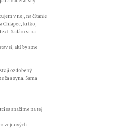
ať a naberať sily
ujem v nej, na čítanie
a Chlapec, krtko,
text. Sadám si na
tav si, akí by sme
 stojí ozdobený
muža a syna. Sama
ci sa snažíme na tej
 vo vojnových