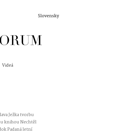
Slovensky
Videá
lava Ježka tvorbu
vou knihou Nechtěl
dok Padaná letní