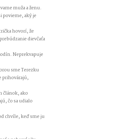
ávame muža a ženu.
i povieme, aký je
trička hovorí, že
 prebúdzanie dievčaťa
 hodín. Neprekvapuje
 ktorou sme Terezku
e prihovárajú,
m článok, ako
ú, čo sa udialo
d chvíle, keď sme ju