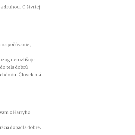
a druhou. O štvrtej
a na počúvanie,
ozog nerozlišuje
 do tela dobrú
iochémiu. Človek má
ávam z Harryho
rácia dopadla dobre.