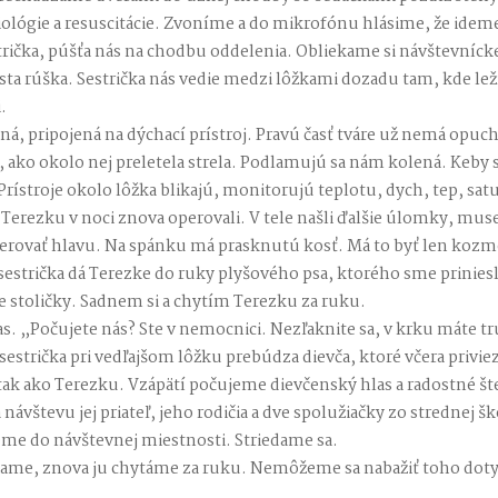
iológie a resuscitácie. Zvoníme a do mikrofónu hlásime, že idem
rička, púšťa nás na chodbu oddelenia. Obliekame si návštevnícke
ta rúška. Sestrička nás vedie medzi lôžkami dozadu tam, kde lež
.
ná, pripojená na dýchací prístroj. Pravú časť tváre už nemá opuc
ako okolo nej preletela strela. Podlamujú sa nám kolená. Keby st
rístroje okolo lôžka blikajú, monitorujú teplotu, dych, tep, sa
 Terezku v noci znova operovali. V tele našli ďalšie úlomky, muse
erovať hlavu. Na spánku má prasknutú kosť. Má to byť len kozm
estrička dá Terezke do ruky plyšového psa, ktorého sme priniesli
e stoličky. Sadnem si a chytím Terezku za ruku.
as. „Počujete nás? Ste v nemocnici. Nezľaknite sa, v krku máte t
strička pri vedľajšom lôžku prebúdza dievča, ktoré včera privie
y tak ako Terezku. Vzápätí počujeme dievčenský hlas a radostné št
 návštevu jej priateľ, jeho rodičia a dve spolužiačky zo strednej š
Ideme do návštevnej miestnosti. Striedame sa.
ciame, znova ju chytáme za ruku. Nemôžeme sa nabažiť toho dotyk