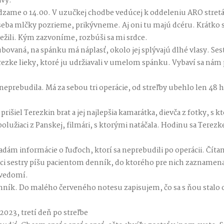
avy.
zame o 14.00. V uzučkej chodbe vedúcej k oddeleniu ARO stret
a seba mlčky pozrieme, prikývneme. Aj oni tu majú dcéru. Krátko s
režili. Kým zazvoníme, rozbúši sa mi srdce.
ubovaná, na spánku má náplasť, okolo jej splývajú dlhé vlasy. Ses
rezke lieky, ktoré ju udržiavali v umelom spánku. Vybaví sa nám
ľ neprebudila. Má za sebou tri operácie, od streľby ubehlo len 48
rišiel Terezkin brat a jej najlepšia kamarátka, dievča z fotky, s
polužiaci z Panskej, filmári, s ktorými natáčala. Hodinu sa Terezk
dám informácie o ľuďoch, ktorí sa neprebudili po operácii. Číta
i sestry píšu pacientom denník, do ktorého pre nich zaznamenaj
i vedomí.
ník. Do malého červeného notesu zapisujem, čo sa s ňou stalo o
023, tretí deň po streľbe