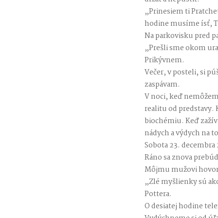
„Prinesiem ti Pratche
hodine musíme ísť, T
Na parkovisku pred 
„Prešli sme okom ur
Prikývnem.
Večer, v posteli, si 
zaspávam.
V noci, keď nemôžem 
realitu od predstavy.
biochémiu. Keď zažív
nádych a výdych na to,
Sobota 23. decembra 
Ráno sa znova prebúdz
Môjmu mužovi hovorí
„Zlé myšlienky sú ak
Pottera.
O desiatej hodine tel