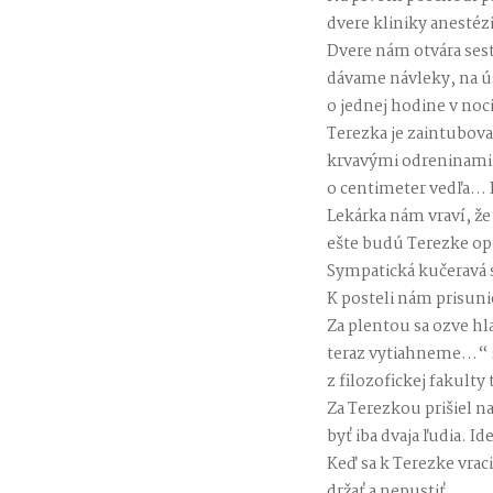
dvere kliniky anestéz
Dvere nám otvára sest
dávame návleky, na ús
o jednej hodine v noci
Terezka je zaintubova
krvavými odreninami, 
o centimeter vedľa… P
Lekárka nám vraví, že
ešte budú Terezke op
Sympatická kučeravá s
K posteli nám prisuni
Za plentou sa ozve hl
teraz vytiahneme…“ se
z filozofickej fakult
Za Terezkou prišiel na
byť iba dvaja ľudia. 
Keď sa k Terezke vra
držať a nepustiť.