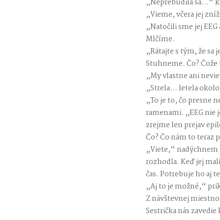
„Neprebudila sa…“ k
„Vieme, včera jej zníž
„Natočili sme jej EEG 
Mlčíme.
„Rátajte s tým, že sa 
Stuhneme. Čo? Čože 
„My vlastne ani nevie
„Strela… letela okolo
„To je to, čo presne 
ramenami. „EEG nie je
zrejme len prejav epil
Čo? Čo nám to teraz p
„Viete,“ nadýchnem sa
rozhodla. Keď jej mali
čas. Potrebuje ho aj t
„Aj to je možné,“ pri
Z návštevnej miestno
Sestrička nás zavedie