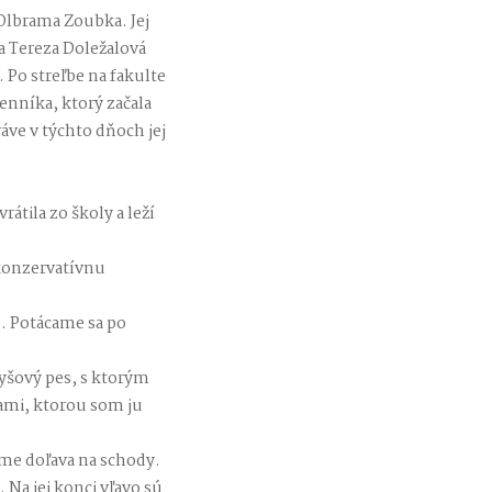
 Olbrama Zoubka. Jej
ra Tereza Doležalová
 Po streľbe na fakulte
denníka, ktorý začala
áve v týchto dňoch jej
átila zo školy a leží
 konzervatívnu
u. Potácame sa po
lyšový pes, s ktorým
ami, ktorou som ju
me doľava na schody.
Na jej konci vľavo sú