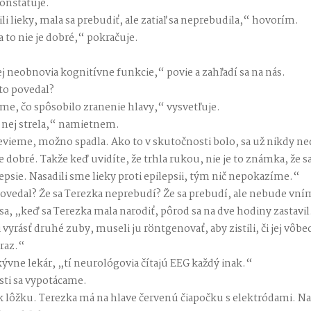
onštatuje.
ili lieky, mala sa prebudiť, ale zatiaľ sa neprebudila,“ hovorím.
a to nie je dobré,“ pokračuje.
jej neobnovia kognitívne funkcie,“ povie a zahľadí sa na nás.
to povedal?
me, čo spôsobilo zranenie hlavy,“ vysvetľuje.
 nej strela,“ namietnem.
nevieme, možno spadla. Ako to v skutočnosti bolo, sa už nikdy n
 dobré. Takže keď uvidíte, že trhla rukou, nie je to známka, že sa
epsie. Nasadili sme lieky proti epilepsii, tým nič nepokazíme.“
ovedal? Že sa Terezka neprebudí? Že sa prebudí, ale nebude vní
, „keď sa Terezka mala narodiť, pôrod sa na dve hodiny zastavil. 
 vyrásť druhé zuby, museli ju röntgenovať, aby zistili, či jej vôbe
eraz.“
kývne lekár, „tí neurológovia čítajú EEG každý inak.“
sti sa vypotácame.
 k lôžku. Terezka má na hlave červenú čiapočku s elektródami. 