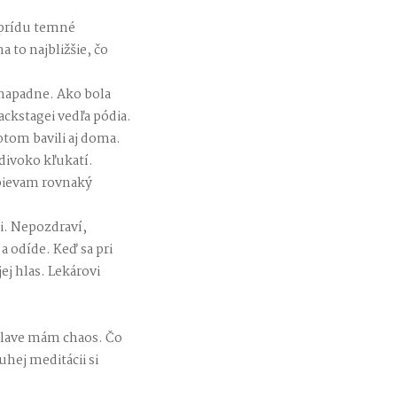
 prídu temné
 to najbližšie, čo
 napadne. Ako bola
ackstagei vedľa pódia.
otom bavili aj doma.
 divoko kľukatí.
spievam rovnaký
mi. Nepozdraví,
a odíde. Keď sa pri
ej hlas. Lekárovi
hlave mám chaos. Čo
uhej meditácii si