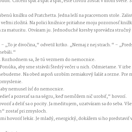
iť. Chcem spať a spať a spať, ešte chvíľu zostať v inom svete. Sp
ľúbenú knižku od Pratchetta. Jedna leží na pracovnom stole. Zalist
 veľmi zložitá. Na polici knižnice pritiahne moju pozornosť knižk
iala za maturitu. Otváram ju. Jednoduché kresby sprevádza stručný 
– „To je divočina,“ odvetil krtko. „Nemaj z nej strach.“ – „Preds
nebáli.“
ú. Rozhodnem sa, že tú vezmem do nemocnice.
onúka, aby sme strávili Štedrý večer u nich. Odmietame. V izbe
nebudeme. Na obed aspoň urobím zemiakový šalát a rezne. Pre 
pomyslenie.
e, aby nemusel ísť do nemocnice.
ieť a pozerať sa na ségru, keď nemôžem nič urobiť,“ hovorí.
oriť a deliť sa o pocity. Ja meditujem, uzatváram sa do seba. Všet
“ zostať pri zmysloch.
mi hovoriť lekár. Je mladý, energický, dokážem si ho predstaviť