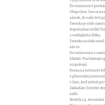
Vydýchneme si od úľ
Do nemocnice prichád
Obaja slzia. Len sa n
zázrak, že naše deti p
Terezka je stále zaint
dopoludnia znížili Te
z vedľajšieho lôžka.
Terezka sa však zatia
nás to.
Do nemocnice s nami p
hľadali. Prichádzajú s
rozprávajú.
Doma na internete hľa
v přerovskej nemocnic
v čase, keď neboli pr
Zakladám Terezke den
našli.
Nedeľa 24. decembra 2