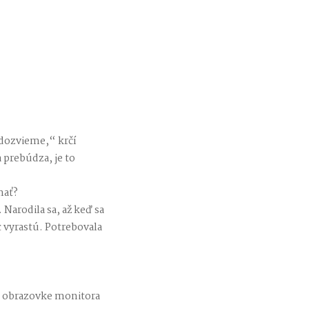
edozvieme,“ krčí
 prebúdza, je to
mať?
Narodila sa, až keď sa
c vyrastú. Potrebovala
Na obrazovke monitora