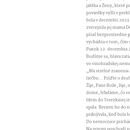
jablka a Ženy, které 
poviedky vyšli v prek
bola v decembri 2023 
zverejnila jej mama D
písať bezprostredne p
vychádza o tom, čím s
Piatok 22. decembra 
Budíme sa, hlava zatia
vo vinohradskej nemo
„Má strelné zranenia.
liečbu… Príďte o dru
Žije, Pane Bože, žije
dome, hľadáme, čo ro
Idem do Terezkinej iz
spala. Beriem ho do 
prikrývala, keď bola b
Do nemocnice prichá
Na prvom poschodí pr