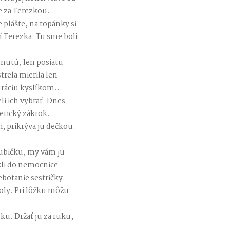
e za Terezkou.
 plášte, na topánky si
í Terezka. Tu sme boli
hnutú, len posiatu
rela mierila len
turáciu kyslíkom…
li ich vybrať. Dnes
etický zákrok.
, prikrýva ju dečkou.
rubičku, my vám ju
zli do nemocnice
ebotanie sestričky.
koly. Pri lôžku môžu
u. Držať ju za ruku,