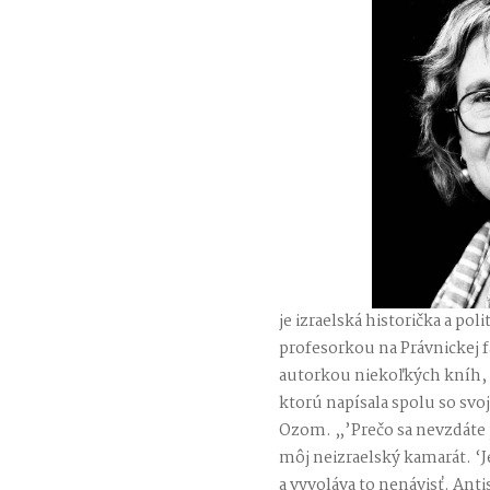
je izraelská historička a pol
profesorkou na Právnickej fa
autorkou niekoľkých kníh, Iz
ktorú napísala spolu so s
Ozom. „’Prečo sa nevzdáte 
môj neizraelský kamarát. ‘J
a vyvoláva to nenávisť. Ant