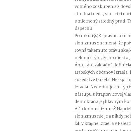
voľného zoskupenia židovský
stredná trieda, veriaci či na
umiernený stredný prúd. To
úspechu.
Po roku 1948, právne uzn
sionizmus znamená, že právo
rovná takémuto právu akejko
nekončí tým, že ho niekto,
Áno, táto základná definíci
arabských občanov Izraela. 
susedstve Izraela. Neašpir
Izraela. Nedefinuje ani typ 
nástupu ultrapravicovej vl
demokracia jej hlavným k
A čo kolonializmus? Napr
sionizmus nie je a nikdy ne
žili v krajine Izrael a v Pal