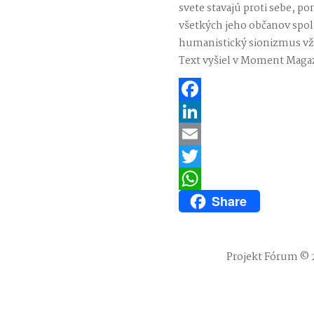
svete stavajú proti sebe, p
všetkých jeho občanov spol
humanistický sionizmus vž
Text vyšiel v Moment Maga
Facebook
LinkedIn
Email
Twitter
Share
WhatsApp
Projekt Fórum © 