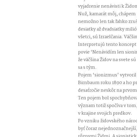
vyjadrenie nenávisti k Židom
Nuž, kamarát môj, chápem t
nemožno len tak ľahko zruši
desiatky až dvadsiatky milió
všetci, sú Izraelčania. Väčšin
Interpretujú tento koncept
povie ‘Nenávidím len sionis
že väčšina Židov na svete s
sa s tým.
Pojem ‘sionizmus’ vytvoril
Birnbaum roku 1890 a ho pr
desaťročie neskôr na prvom
Ten pojem bol spochybňova
význam totiž spočíva v tom
v krajine svojich predkov.
Po vzniku židovského národ
byť čoraz nejednoznačnejší
rôznymi Židmi. A sionistic