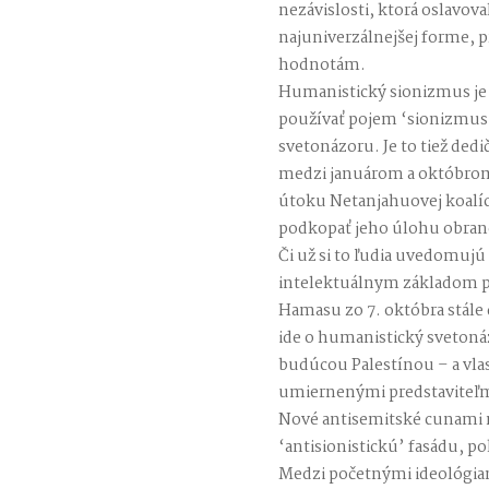
nezávislosti, ktorá oslavova
najuniverzálnejšej forme, 
hodnotám.
Humanistický sionizmus j
používať pojem ‘sionizmus’
svetonázoru. Je to tiež dedi
medzi januárom a októbrom 
útoku Netanjahuovej koalíc
podkopať jeho úlohu obran
Či už si to ľudia uvedomujú
intelektuálnym základom p
Hamasu zo 7. októbra stále 
ide o humanistický svetoná
budúcou Palestínou – a vlas
umiernenými predstaviteľmi
Nové antisemitské cunami n
‘antisionistickú’ fasádu, p
Medzi početnými ideológia