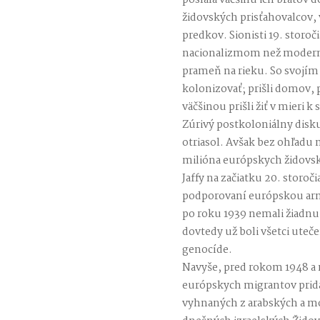
poslala väčšinu ich bratov 
židovských prisťahovalcov, 
predkov. Sionisti 19. storo
nacionalizmom než modern
prameň na rieku. So svojím
kolonizovať; prišli domov, 
väčšinou prišli žiť v mieri
Zúrivý postkoloniálny dis
otriasol. Avšak bez ohľadu 
milióna európskych židovský
Jaffy na začiatku 20. storoč
podporovaní európskou arm
po roku 1939 nemali žiadnu v
dovtedy už boli všetci uteče
genocíde.
Navyše, pred rokom 1948 a 
európskych migrantov pridal
vyhnaných z arabských a mo