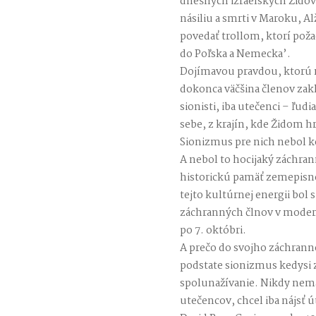
dnešných izraelských Židov
násiliu a smrti v Maroku, Al
povedať trollom, ktorí požad
do Poľska a Nemecka’.
Dojímavou pravdou, ktorú m
dokonca väčšina členov zakl
sionisti, iba utečenci – ľudi
sebe, z krajín, kde Židom hr
Sionizmus pre nich nebol 
A nebol to hocijaký záchrann
historickú pamäť zemepisne
tejto kultúrnej energii bol
záchranných člnov v moderne
po 7. októbri.
A prečo do svojho záchranné
podstate sionizmus kedysi 
spolunažívanie. Nikdy nema
utečencov, chcel iba nájsť 