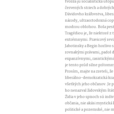
tvorila ju socialistická utó
červených striech a dobrých
Dávidovho kráľovstva, libe
národy, ultraortodoxná copy
modrou oblohou. Bola pest
Tragédiou je, že niektoré z 
extrémnymi. Pravicový revi
Jabotinsky a Begin horlivo 
rovnakými právami, padol d
expanzívnymi, rasistickými
je tento prúd silne prítomn
Prosím, majte na zreteli, že
liberálno-demokratická kra
všetkých jeho občanov. Je p
ho nenazval židovským štát
Židia v jeho spisoch sú ind
občania, nie akási mystická 
politické a pozemské, nie m