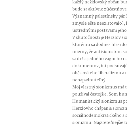
každý nežidovský občan bud
bude sa aktívne zúčastňovať
Významný palestínsky pár (
zmysle ešte neexistovalo), 
ústrednými postavami jeho
V skutočnosti je Herzlov si
ktorému sa dodnes hlási dob
mierny, že antisionistom sa
sa držia jedného vágneho 
dokumentov, iní podsúvajú 
občianskeho liberalizmu a 
nenapadnuteľný.
Môj vlastný sionizmus má ti
používal častejšie. Som hum
Humanistický sionizmus pod
Herzlovho chápania sioniz
sociálnodemokratického s
sionizmu. Najzreteľnejšie t