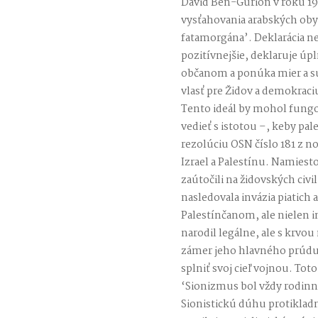
David Ben-Gurion v roku 19
vysťahovania arabských obyv
fatamorgána’. Deklarácia nez
pozitívnejšie, deklaruje ú
občanom a ponúka mier a s
vlasť pre Židov a demokraci
Tento ideál by mohol fun
vedieť s istotou –, keby pale
rezolúciu OSN číslo 181 z n
Izrael a Palestínu. Namiest
zaútočili na židovských civi
nasledovala invázia piatich
Palestínčanom, ale nielen i
narodil legálne, ale s krvo
zámer jeho hlavného prúdu,
splniť svoj cieľ vojnou. To
‘Sionizmus bol vždy rodin
Sionistickú dúhu protiklad