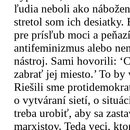
ľudia neboli ako nábožen
stretol som ich desiatky. 
pre prísľub moci a peňaz
antifeminizmus alebo ne
nástroj. Sami hovorili: 
zabrať jej miesto.’ To by
Riešili sme protidemokrat
o vytváraní sietí, o situá
treba urobiť, aby sa zast
marxistov. Teda veci, kt