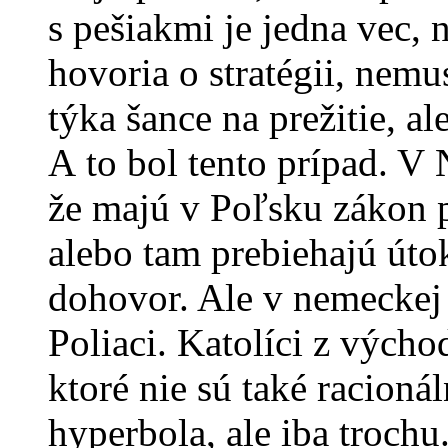
s pešiakmi je jedna vec, n
hovoria o stratégii, nemu
týka šance na prežitie, a
A to bol tento prípad. V
že majú v Poľsku zákon 
alebo tam prebiehajú útok
dohovor. Ale v nemeckej t
Poliaci. Katolíci z výcho
ktoré nie sú také racioná
hyperbola, ale iba trochu.