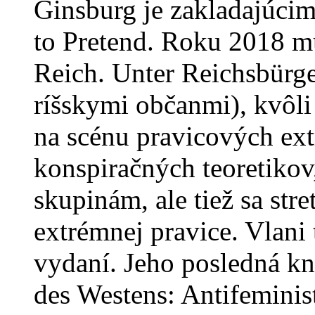
Ginsburg je zakladajúci
to Pretend. Roku 2018 mu
Reich. Unter Reichsbürge
ríšskymi občanmi), kvôli t
na scénu pravicových ext
konspiračných teoretikov,
skupinám, ale tiež sa str
extrémnej pravice. Vlani 
vydaní. Jeho posledná kn
des Westens: Antifeminis