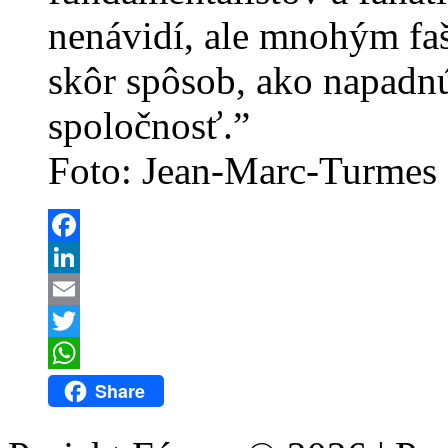
nenávidí, ale mnohým faši
skôr spôsob, ako napadn
spoločnosť.”
Foto: Jean-Marc-Turmes
Facebook
LinkedIn
Email
Twitter
WhatsApp
Share