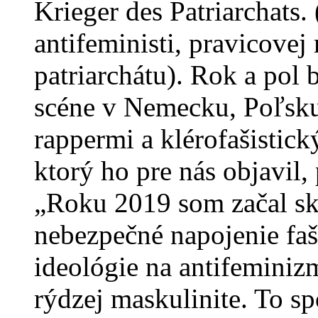
Krieger des Patriarchats
antifeministi, pravicove
patriarchátu). Rok a pol 
scéne v Nemecku, Poľsk
rappermi a klérofašisti
ktorý ho pre nás objavil
„Roku 2019 som začal s
nebezpečné napojenie faši
ideológie na antifeminiz
rýdzej maskulinite. To spo