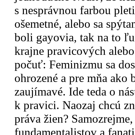
s nesprávnou farbou pleti
ošemetné, alebo sa spýtam
boli gayovia, tak na to ľu
krajne pravicových aleb
počuť: Feminizmu sa dosť
ohrozené a pre mňa ako 
zaujímavé. Ide teda o ná
k pravici. Naozaj chcú zn
práva žien? Samozrejme, 
fundamentalistov a fanat