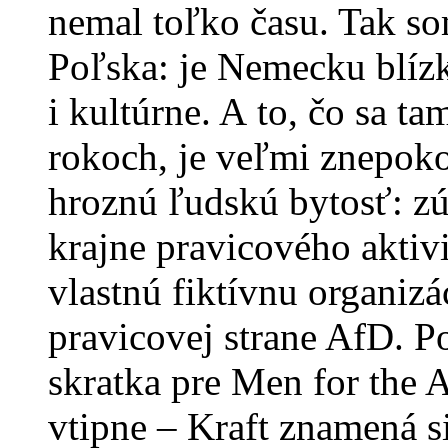
nemal toľko času. Tak so
Poľska: je Nemecku blízk
i kultúrne. A to, čo sa t
rokoch, je veľmi znepoko
hroznú ľudskú bytosť: zú
krajne pravicového aktiv
vlastnú fiktívnu organizá
pravicovej strane AfD. 
skratka pre Men for the 
vtipne – Kraft znamená s