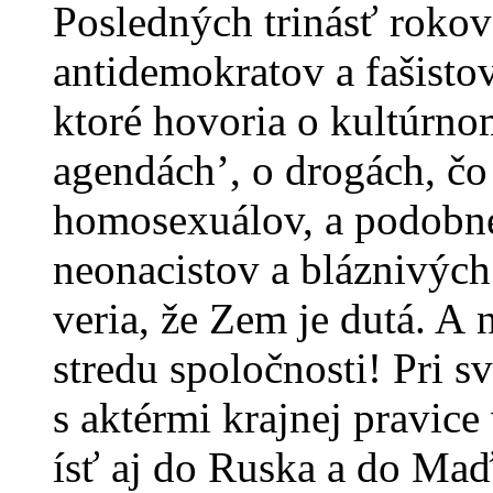
Posledných trinásť roko
antidemokratov a fašistov
ktoré hovoria o kultúrno
agendách’, o drogách, čo 
homosexuálov, a podobne
neonacistov a bláznivých
veria, že Zem je dutá. A 
stredu spoločnosti! Pri 
s aktérmi krajnej pravi
ísť aj do Ruska a do Ma