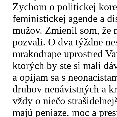
Zychom o politickej kore
feministickej agende a d
mužov. Zmienil som, že 
pozvali. O dva týždne ne
mrakodrape uprostred Var
ktorých by ste si mali dá
a opíjam sa s neonacista
druhov nenávistných a kra
vždy o niečo strašidelnej
majú peniaze, moc a presn