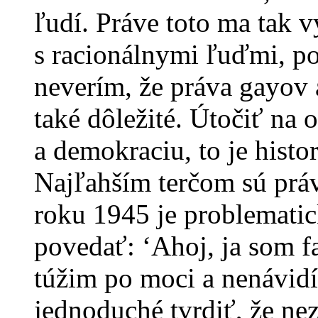
ľudí. Práve toto ma tak 
s racionálnymi ľuďmi, p
neverím, že práva gayov a
také dôležité. Útočiť na
a demokraciu, to je hist
Najľahším terčom sú práv
roku 1945 je problematic
povedať: ‘Ahoj, ja som f
túžim po moci a nenávid
jednoduché tvrdiť, že ne