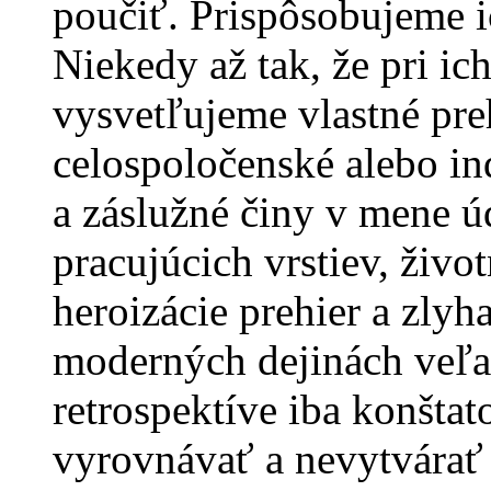
poučiť. Prispôsobujeme i
Niekedy až tak, že pri ich
vysvetľujeme vlastné pre
celospoločenské alebo in
a záslužné činy v mene úd
pracujúcich vrstiev, živo
heroizácie prehier a zlyha
moderných dejinách veľa.
retrospektíve iba konštato
vyrovnávať a nevytvárať 