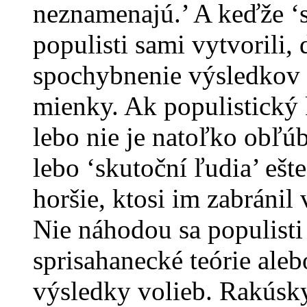
neznamenajú.’ A keďže ‘sk
populisti sami vytvorili,
spochybnenie výsledkov 
mienky. Ak populistický k
lebo nie je natoľko obľúb
lebo ‘skutoční ľudia’ ešte
horšie, ktosi im zabránil 
Nie náhodou sa populisti
sprisahanecké teórie ale
výsledky volieb. Rakúsky