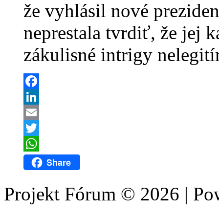
že vyhlásil nové prezide
neprestala tvrdiť, že jej 
zákulisné intrigy nelegit
Facebook
LinkedIn
Email
Twitter
WhatsApp
Share
Projekt Fórum © 2026 | P