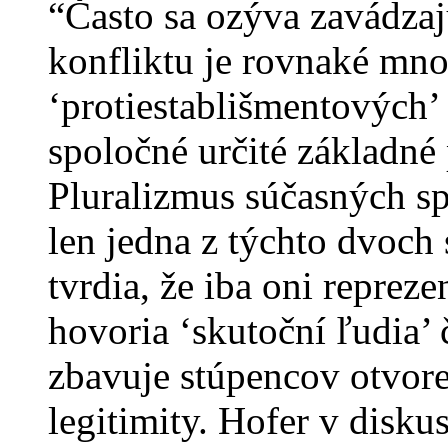
“Často sa ozýva zavádzaj
konfliktu je rovnaké mno
‘protiestablišmentových’
spoločné určité základné 
Pluralizmus súčasných sp
len jedna z týchto dvoch 
tvrdia, že iba oni repreze
hovoria ‘skutoční ľudia’ č
zbavuje stúpencov otvore
legitimity. Hofer v disku