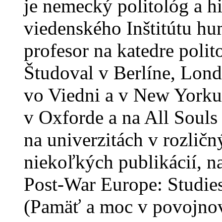
je nemecký politológ a h
viedenského Inštitútu hu
profesor na katedre polit
Študoval v Berlíne, Lond
vo Viedni a v New Yorku
v Oxforde a na All Souls
na univerzitách v rozličn
niekoľkých publikácií, 
Post-War Europe: Studies 
(Pamäť a moc v povojnove