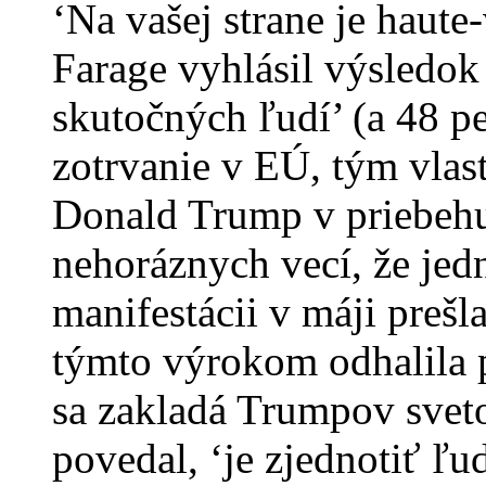
‘Na vašej strane je haute
Farage vyhlásil výsledok 
skutočných ľudí’ (a 48 pe
zotrvanie v EÚ, tým vlas
Donald Trump v priebehu
nehoráznych vecí, že je
manifestácii v máji prešl
týmto výrokom odhalila 
sa zakladá Trumpov sveto
povedal, ‘je zjednotiť ľud