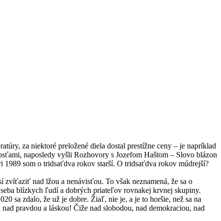
eratúry, za niektoré preložené diela dostal prestížne ceny – je napríklad
sťami, naposledy vyšli Rozhovory s Jozefom Haštom – Slovo blázon
 1989 som o tridsaťdva rokov starší. O tridsaťdva rokov múdrejší?
í zvíťaziť nad lžou a nenávisťou. To však neznamená, že sa o
seba blízkych ľudí a dobrých priateľov rovnakej krvnej skupiny.
a zdalo, že už je dobre. Žiaľ, nie je, a je to horšie, než sa na
ili nad pravdou a láskou! Čiže nad slobodou, nad demokraciou, nad