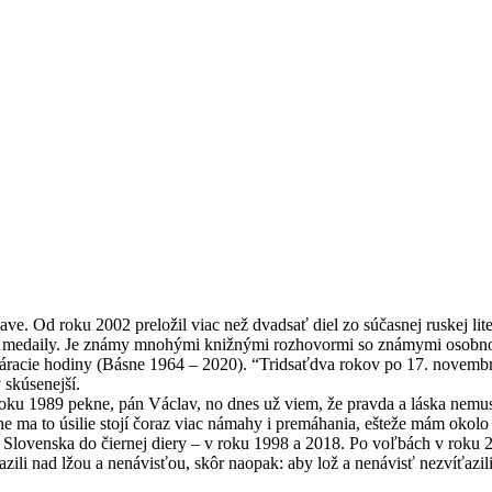
islave. Od roku 2002 preložil viac než dvadsať diel zo súčasnej ruskej lit
j medaily. Je známy mnohými knižnými rozhovormi so známymi osobno
áracie hodiny (Básne 1964 – 2020). “Tridsaťdva rokov po 17. novembri
 skúsenejší.
roku 1989 pekne, pán Václav, no dnes už viem, že pravda a láska nemus
 ma to úsilie stojí čoraz viac námahy i premáhania, ešteže mám okolo 
ovenska do čiernej diery – v roku 1998 a 2018. Po voľbách v roku 2020 s
ťazili nad lžou a nenávisťou, skôr naopak: aby lož a nenávisť nezvíťaz