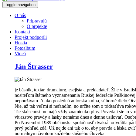
Toggle navigation
O nás
Pripravujú
O projekte
Kontakt
Projekt podporili
Hostia
Fotoalbum
Videá
Ján Štrasser
je básnik, textár, dramaturg, esejista a prekladateľ. Žije v Brat
nositeľom štátneho vyznamenania Ruskej federácie Puškinove
nepoužívam. A ako posledná autorská kniha, súborné dielo Otv
Nie, až tak veľmi si nefandím, no určite som o tridsaťdva rokov
Tie skúsenosti nemajú vždy znamienko plus. Povedali ste to v 
víťazstvo pravdy a lásky nemáme dnes a denne usilovať. Osobne
Po Novembri 1989 občianska spoločnosť dvakrát odvrátila pád Sl
prvý pohľad zdá. Už nejde ani tak o to, aby pravda a láska zví
normálnym životom každého slušného človeka.