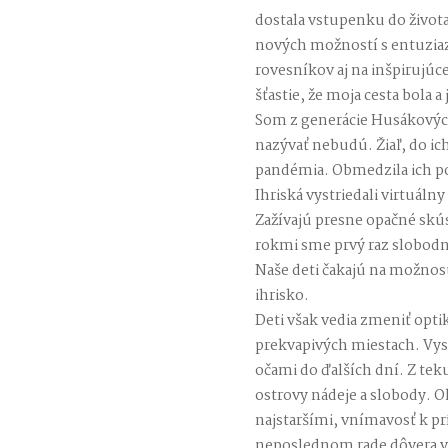
dostala vstupenku do života
nových možností s entuzia
rovesníkov aj na inšpirujúc
šťastie, že moja cesta bola a
Som z generácie Husákových 
nazývať nebudú. Žiaľ, do ic
pandémia. Obmedzila ich poh
Ihriská vystriedali virtuál
Zažívajú presne opačné skú
rokmi sme prvý raz slobodn
Naše deti čakajú na možno
ihrisko.
Deti však vedia zmeniť opti
prekvapivých miestach. Vys
očami do ďalších dní. Z teku
ostrovy nádeje a slobody. O
najstaršími, vnímavosť k prí
neposlednom rade dôvera v t