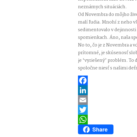
neznámych situáciách.
Od Novembra do môjho života
malí ľudia. Mnohí z neho však
sedimentovalo v dejinnosti 
spomienkach. Áno, naša sp
No to, čo je z Novembra a 
prítomné, je skúsenosť slob
je ‘vyriešený’ problém. T
spoločne niesť s našimi deť
Facebook
LinkedIn
Email
Twitter
Share
WhatsApp