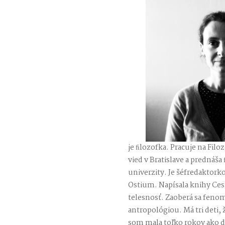
je ﬁlozofka. Pracuje na Fi
vied v Bratislave a prednáš
univerzity. Je šéfredaktor
Ostium. Napísala knihy Ces
telesnosť. Zaoberá sa fen
antropológiou. Má tri deti,
som mala toľko rokov ako d