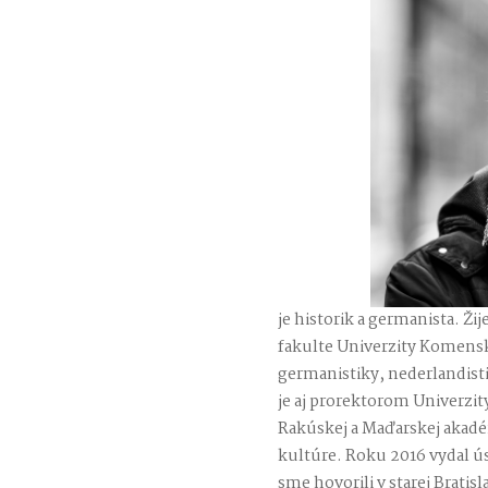
je historik a germanista. Žij
fakulte Univerzity Komensk
germanistiky, nederlandisti
je aj prorektorom Univerz
Rakúskej a Maďarskej akadém
kultúre. Roku 2016 vydal ú
sme hovorili v starej Bratis