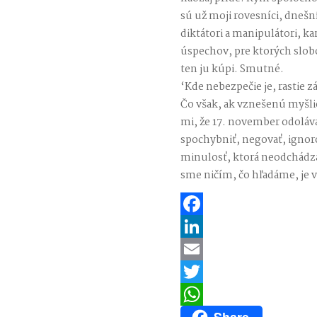
sú už moji rovesníci, dnešní
diktátori a manipulátori, kar
úspechov, pre ktorých slobod
ten ju kúpi. Smutné.
‘Kde nebezpečie je, rastie z
Čo však, ak vznešenú myšli
mi, že 17. november odoláv
spochybniť, negovať, ignoro
minulosť, ktorá neodchádza,
sme ničím, čo hľadáme, je 
Facebook
LinkedIn
Email
Twitter