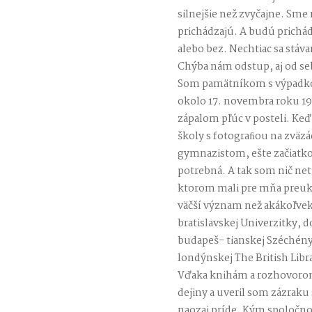
silnejšie než zvyčajne. Sme 
prichádzajú. A budú prichád
alebo bez. Nechtiac sa stáv
Chýba nám odstup, aj od s
Som pamätníkom s výpadko
okolo 17. novembra roku 19
zápalom pľúc v posteli. Keď
školy s fotograﬁou na zväz
gymnazistom, ešte začiatko
potrebná. A tak som nič net
ktorom mali pre mňa preuk
väčší význam než akákoľvek 
bratislavskej Univerzitky, 
budapeš- tianskej Széchényi
londýnskej The British Libr
Vďaka knihám a rozhovoro
dejiny a uveril som zázraku
naozaj príde. Kým spoločno