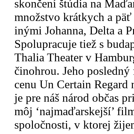
skončení štúdia na Maďar
množstvo krátkych a päť
inými Johanna, Delta a P
Spolupracuje tiež s buda
Thalia Theater v Hambur
činohrou. Jeho posledný 
cenu Un Certain Regard n
je pre náš národ občas pr
môj ‘najmaďarskejší’ fil
spoločnosti, v ktorej žij