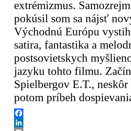
extrémizmus. Samozrejme
pokúsil som sa nájsť nov
Východnú Európu vystihol
satira, fantastika a melo
postsovietskych myšlieno
jazyku tohto filmu. Začí
Spielbergov E.T., neskôr 
potom príbeh dospievania,
Facebook