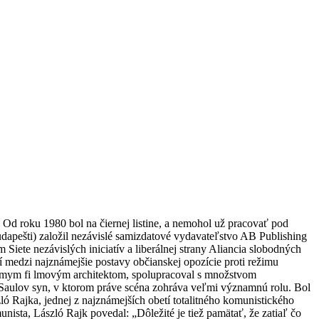
. Od roku 1980 bol na čiernej listine, a nemohol už pracovať pod
pešti) založil nezávislé samizdatové vydavateľstvo AB Publishing
iete nezávislých iniciatív a liberálnej strany Aliancia slobodných
medzi najznámejšie postavy občianskej opozície proti režimu
známym fi lmovým architektom, spolupracoval s množstvom
 Saulov syn, v ktorom práve scéna zohráva veľmi významnú rolu. Bol
 Rajka, jednej z najznámejších obetí totalitného komunistického
ta, László Rajk povedal: „Dôležité je tiež pamätať, že zatiaľ čo