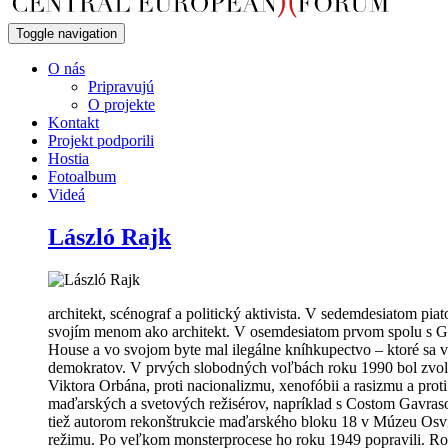
Toggle navigation
O nás
Pripravujú
O projekte
Kontakt
Projekt podporili
Hostia
Fotoalbum
Videá
László Rajk
architekt, scénograf a politický aktivista. V sedemdesiatom pi
svojím menom ako architekt. V osemdesiatom prvom spolu s Gá
House a vo svojom byte mal ilegálne kníhkupectvo – ktoré sa v
demokratov. V prvých slobodných voľbách roku 1990 bol zvole
Viktora Orbána, proti nacionalizmu, xenofóbii a rasizmu a pr
maďarských a svetových režisérov, napríklad s Costom Gavras
tiež autorom rekonštrukcie maďarského bloku 18 v Múzeu Osvie
režimu. Po veľkom monsterprocese ho roku 1949 popravili. Rok