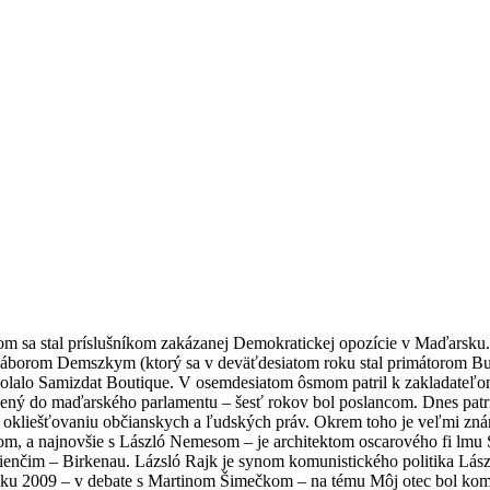
atom sa stal príslušníkom zakázanej Demokratickej opozície v Maďarsku
borom Demszkym (ktorý sa v deväťdesiatom roku stal primátorom Buda
olalo Samizdat Boutique. V osemdesiatom ôsmom patril k zakladateľom S
ný do maďarského parlamentu – šesť rokov bol poslancom. Dnes patrí 
oti okliešťovaniu občianskych a ľudských práv. Okrem toho je veľmi 
om, a najnovšie s László Nemesom – je architektom oscarového fi lmu
nčim – Birkenau. Lázsló Rajk je synom komunistického politika László
u 2009 – v debate s Martinom Šimečkom – na tému Môj otec bol komunis