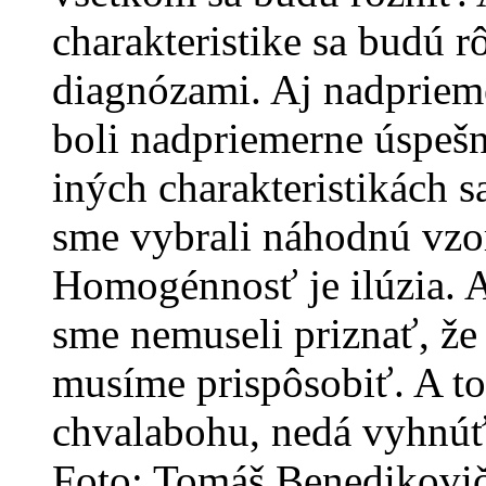
charakteristike sa budú r
diagnózami. Aj nadpriemer
boli nadpriemerne úspešn
iných charakteristikách s
sme vybrali náhodnú vzor
Homogénnosť je ilúzia. A
sme nemuseli priznať, že 
musíme prispôsobiť. A to 
chvalabohu, nedá vyhnúť
Foto: Tomáš Benedikovi