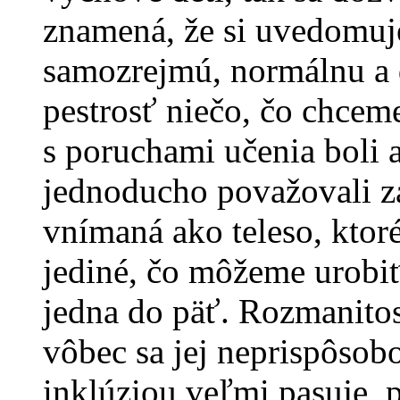
znamená, že si uvedomuj
samozrejmú, normálnu a d
pestrosť niečo, čo chcem
s poruchami učenia boli a
jednoducho považovali za
vnímaná ako teleso, ktor
jediné, čo môžeme urobiť
jedna do päť. Rozmanito
vôbec sa jej neprispôsob
inklúziou veľmi pasuje, p