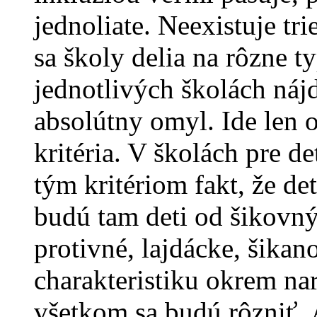
jednoliate. Neexistuje tri
sa školy delia na rôzne t
jednotlivých školách náj
absolútny omyl. Ide len 
kritéria. V školách pre d
tým kritériom fakt, že de
budú tam deti od šikovn
protivné, lajdácke, šika
charakteristiku okrem na
všetkom sa budú rôzniť. A 