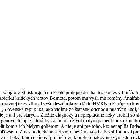
kú teológiu v Štrasburgu a na École pratique des hautes études v Paríži.
ierku kritických textov Besnota, potom mu vyšli mu romány Analfabet
orávnej televízii mal vyše desať rokov reláciu HVRN a Európska kaviar
Slovenská republika, ako vidíme zo štatistík odchodu mladých ľudí, už 
e je ani pre starých. Zložité diagnózy a nepreplácané lieky urobili zo s
 génovej terapie, ktorá by zachránila život malým pacientom zo zbierkov
itikom a ich bielym golierom. A nie je ani pre toho, kto nenapĺňa ľudá
kráľovstva. Zmes politického sadizmu, nevšímavosti a bezohľadnosti p
ce na lieky, fandia pánovi premiérovi, ktorého opakovane vyniesli na v