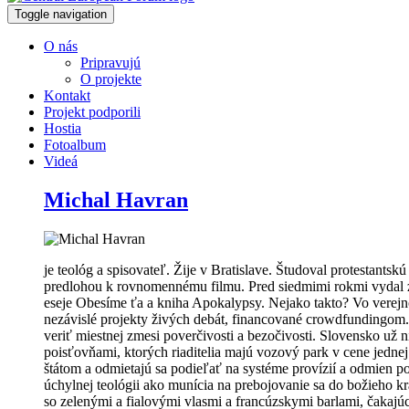
Toggle navigation
O nás
Pripravujú
O projekte
Kontakt
Projekt podporili
Hostia
Fotoalbum
Videá
Michal Havran
je teológ a spisovateľ. Žije v Bratislave. Študoval protestants
predlohou k rovnomennému filmu. Pred siedmimi rokmi vydal zb
eseje Obesíme ťa a kniha Apokalypsy. Nejako takto? Vo verejno
nezávislé projekty živých debát, financované crowdfundingom. „
veriť miestnej zmesi poverčivosti a bezočivosti. Slovensko už ni
poisťovňami, ktorých riaditelia majú vozový park v cene jednej
štátom a odmietajú sa podieľať na systéme provízií a odmien pol
úchylnej teológii ako munícia na prebojovanie sa do božieho 
so zelenými a fialovými vlasmi a francúzskymi barlami, čakajú