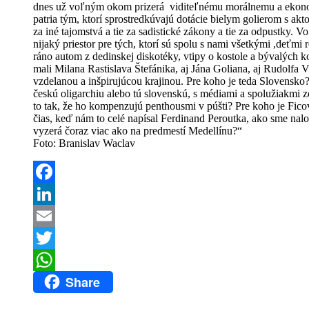
dnes už voľným okom prizerá viditeľnému morálnemu a ekonomic
patria tým, ktorí sprostredkúvajú dotácie bielym golierom s 
za iné tajomstvá a tie za sadistické zákony a tie za odpustky. Vo
nijaký priestor pre tých, ktorí sú spolu s nami všetkými ,deťm
ráno autom z dedinskej diskotéky, vtipy o kostole a bývalých 
mali Milana Rastislava Štefánika, aj Jána Goliana, aj Rudolfa 
vzdelanou a inšpirujúcou krajinou. Pre koho je teda Slovensko
českú oligarchiu alebo tú slovenskú, s médiami a spolužiakmi 
to tak, že ho kompenzujú penthousmi v púšti? Pre koho je Ficov
čias, keď nám to celé napísal Ferdinand Peroutka, ako sme nalo
vyzerá čoraz viac ako na predmestí Medellínu?“
Foto: Branislav Waclav
Facebook
LinkedIn
Email
Twitter
Share
WhatsApp