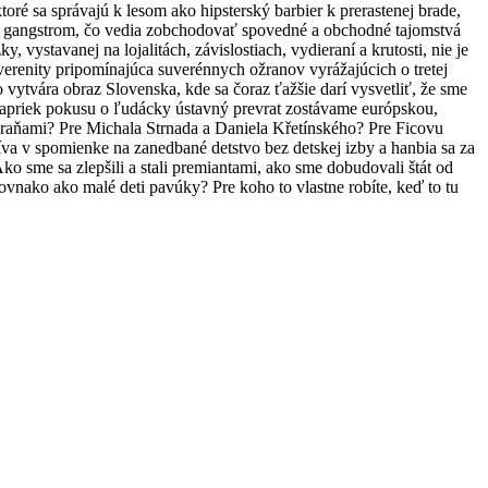
é sa správajú k lesom ako hipsterský barbier k prerastenej brade,
ým gangstrom, čo vedia zobchodovať spovedné a obchodné tajomstvá
, vystavanej na lojalitách, závislostiach, vydieraní a krutosti, nie je
uverenity pripomínajúca suverénnych ožranov vyrážajúcich o tretej
vytvára obraz Slovenska, kde sa čoraz ťažšie darí vysvetliť, že sme
že napriek pokusu o ľudácky ústavný prevrat zostávame európskou,
zbraňami? Pre Michala Strnada a Daniela Křetínského? Pre Ficovu
íva v spomienke na zanedbané detstvo bez detskej izby a hanbia sa za
o sme sa zlepšili a stali premiantami, ako sme dobudovali štát od
rovnako ako malé deti pavúky? Pre koho to vlastne robíte, keď to tu