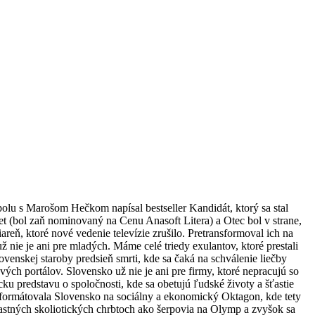
 Spolu s Marošom Hečkom napísal bestseller Kandidát, ktorý sa stal
 (bol zaň nominovaný na Cenu Anasoft Litera) a Otec bol v strane,
eň, ktoré nové vedenie televízie zrušilo. Pretransformoval ich na
nie je ani pre mladých. Máme celé triedy exulantov, ktoré prestali
lovenskej staroby predsieň smrti, kde sa čaká na schválenie liečby
ých portálov. Slovensko už nie je ani pre firmy, ktoré nepracujú so
cku predstavu o spoločnosti, kde sa obetujú ľudské životy a šťastie
reformátovala Slovensko na sociálny a ekonomický Oktagon, kde tety
lastných skoliotických chrbtoch ako šerpovia na Olymp a zvyšok sa