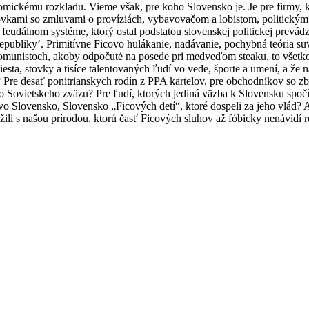
kému rozkladu. Vieme však, pre koho Slovensko je. Je pre firmy, ktor
aktovkami so zmluvami o províziách, vybavovačom a lobistom, politick
 feudálnom systéme, ktorý ostal podstatou slovenskej politickej prevádzky
i republiky’. Primitívne Ficovo hulákanie, nadávanie, pochybná teória s
komunistoch, akoby odpočuté na posede pri medveďom steaku, to všetko 
Viesta, stovky a tisíce talentovaných ľudí vo vede, športe a umení, a 
? Pre desať ponitrianskych rodín z PPA kartelov, pre obchodníkov so 
zo Sovietskeho zväzu? Pre ľudí, ktorých jediná väzba k Slovensku spoč
o Slovensko, Slovensko „Ficových detí“, ktoré dospeli za jeho vlád? Ak
žili s našou prírodou, ktorú časť Ficových sluhov až fóbicky nenávidí 