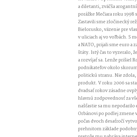
a diletanti, zväčša arogantn
porážke Mečiara roku 1998 s
Zastavili sme zločinecký re
Bielorusko, väzenie pre vla
v uliciach aj vo voľbách. S
a NATO, prijali sme euro a 
štáty. Istý čas to vyzeralo, 
a rozvíjať sa. Lenže prišiel
podnikateľov okolo skorum
politickú stranu. Nie zdola
produkt. V roku 2006 sa st
dvadsať rokov zásadne ovpl
hlavnú zodpovednosť za vš
našťastie sa mu nepodarilo
Orbánovi po podlej zmene v
počas dvoch desaťročí vytv
prehnitom základe podobný
pretože mu nahráva internet