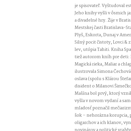
je spisovateľ. Vyštudoval e
Jeho knihy vyšli v ôsmich 
a divadelné hry. Žije v Brat
Mestskej časti Bratislava-S
Plyš, Eskorta, Dunaj v Amer
Silný pocit čistoty, Lovci & 
lev, utópia Tahiti. Kniha S
tiež autorom kníh pre deti:
Magická rieka, Maliar a chla
ilustrovala Simona Čechová)
oslava (spolu s Klárou Štef
disident o Milanovi Šimečko
Mašína bol prvý, ktorý vzni
vyšla v novom vydaní a sa
mladosť poznačil mečiarizmu
šok – nehorázna korupcia, 
oligarchov a ich klanov, vy
novinárov a politické vraždy.