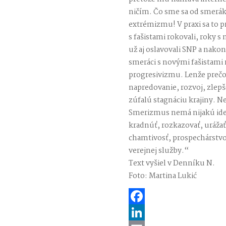
ničím. Čo sme sa od smeráko
extrémizmu! V praxi sa to p
s fašistami rokovali, roky s
už aj oslavovali SNP a nakon
smeráci s novými fašistami 
progresivizmu. Lenže prečo
napredovanie, rozvoj, zlep
zúfalú stagnáciu krajiny. N
Smerizmus nemá nijakú ideo
kradnúť, rozkazovať, uráža
chamtivosť, prospechárstvo
verejnej služby.“
Text vyšiel v Denníku N.
Foto: Martina Lukić
Facebook