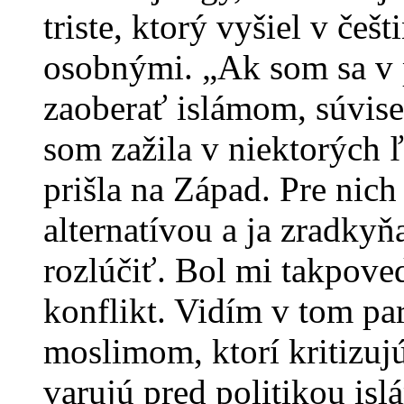
triste, ktorý vyšiel v češt
osobnými. „Ak som sa v 
zaoberať islámom, súvise
som zažila v niektorých
prišla na Západ. Pre nich
alternatívou a ja zradkyň
rozlúčiť. Bol mi takpove
konflikt. Vidím v tom pa
moslimom, ktorí kritizuj
varujú pred politikou isl