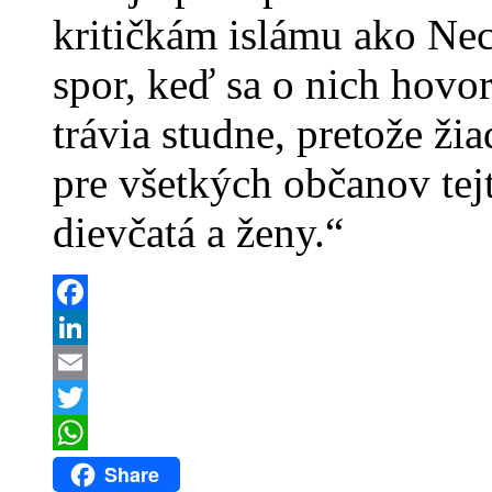
kritičkám islámu ako Nec
spor, keď sa o nich hovo
trávia studne, pretože ž
pre všetkých občanov tejt
dievčatá a ženy.“
Facebook
LinkedIn
Email
Twitter
WhatsApp
Share