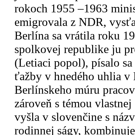
rokoch 1955 –1963 mini
emigrovala z NDR, vysť
Berlína sa vrátila roku 
spolkovej republike ju p
(Letiaci popol), písalo 
ťažby v hnedého uhlia v B
Berlínskeho múru pracov
zároveň s témou vlastnej 
vyšla v slovenčine s názv
rodinnej ságy, kombinuj