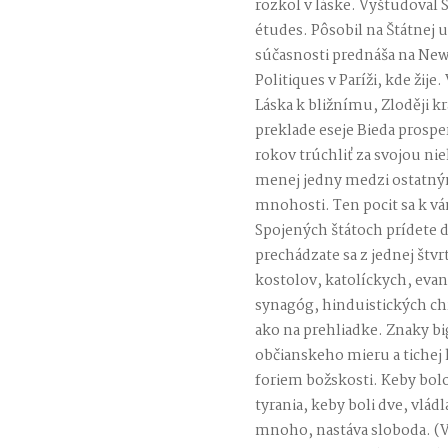
rozkol v láske. Vyštudoval 
études. Pôsobil na Štátnej u
súčasnosti prednáša na New 
Politiques v Paríži, kde žij
Láska k bližnímu, Zloději 
preklade eseje Bieda prospe
rokov trúchliť za svojou ni
menej jedny medzi ostatný
mnohosti. Ten pocit sa k vá
Spojených štátoch prídete
prechádzate sa z jednej štv
kostolov, katolíckych, evan
synagóg, hinduistických c
ako na prehliadke. Znaky b
občianskeho mieru a tichej
foriem božskosti. Keby bolo
tyrania, keby boli dve, vlád
mnoho, nastáva sloboda. (Vo