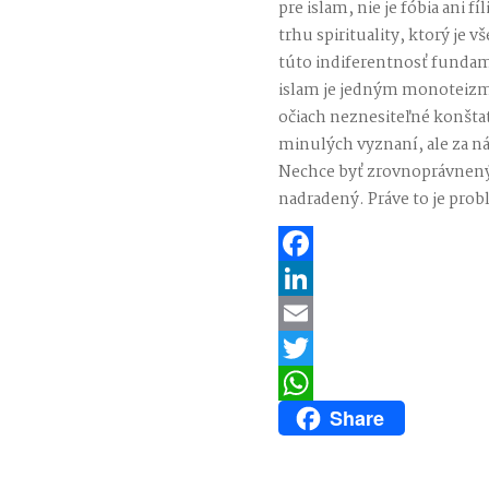
pre islam, nie je fóbia ani f
trhu spirituality, ktorý je
túto indiferentnosť fundam
islam je jedným monoteizm
očiach neznesiteľné konštat
minulých vyznaní, ale za n
Nechce byť zrovnoprávnený 
nadradený. Práve to je pro
Facebook
LinkedIn
Email
Twitter
Share
WhatsApp