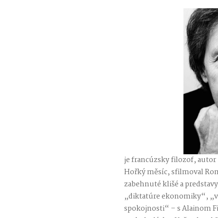
je francúzsky filozof, auto
Hořký měsíc, sfilmoval Roma
zabehnuté klišé a predstavy 
„diktatúre ekonomiky“, „ví
spokojnosti“ – s Alainom F