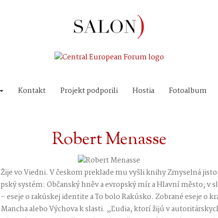
Kontakt
Projekt podporili
Hostia
Fotoalbum
Robert Menasse
. Žije vo Viedni. V českom preklade mu vyšli knihy Zmyselná jist
opský systém: Občanský hněv a evropský mír a Hlavní město; v
 – eseje o rakúskej identite a To bolo Rakúsko. Zobrané eseje o kra
Mancha alebo Výchova k slasti. „Ľudia, ktorí žijú v autoritársky