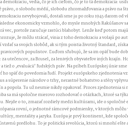
a demokraciu, vedia, čo je ich cieľom, čo je to tá demokracia: usil
é právo, o slobodu médií, slobodu zhromažďovania a právo na št
demokraciu nevybojovali, dostali sme ju po roku 1945 darom od 
následne ekonomicky vzmohlo, do mysle mnohých Rakúšanov sa 
rá vec, pretože zaručuje rastúci blahobyt. Lenže keď potom majú 
hrozuje, že môžu strácať, vinia z toho demokraciu a volajú po a
vzdať sa svojich slobôd, ak si tým poistia životný štandard, získa
a pravicových populistov. Ľuďom sľubujú, že sa im opäť bude do
h: za utečencov, za Brusel, za lenivých obyvateľov iných krajín. H
 a tiež o ,evaluácii’ ľudských práv. Na príbeh Európskej únie s
ať ho späť do povedomia ľudí. Projekt európskeho zjednotenia vz
us a súperenie národov o trhy, nerastné bohatstvo a sféry vplyvu
n a popola. Tu už nesmie nikdy opakovať. Proces zjednotenia si 
iba sa má spoločne mierovo rozhodovať o otázkach, ktoré sa týk
u. Nejde o to, zmazať rozdiely medzi kultúrami, ide o spoločné 
urópania rovní, o jednotné rámcové podmienky, v ktorých môžu vš
 kultúry, mentality a jazyka. Európa je prvý kontinent, kde spoloč
ústavnú predlohu. To je politická revolúcia, ktorú si mnohí ešte a