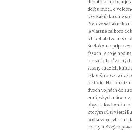
diktatúrach a bojujú z
deľbu moci, o volebn
že v Rakúsku sme si 
Pretože sa Rakúsko 
je vlastne celkom dob
ich bohatstvo niečo o
Sú dokonca pripravení 
časoch. A to je hodin
musieť platiť za inýc
strany cudzích kultúr
rekonštruovať a dost
histórie. Nacionalizm
dvoch vojnách do sutí
európskych národov, 
obyvateľov kontinent
ktorým sú si všetci E
podľa svojej vlastnej
charty ľudských práv 