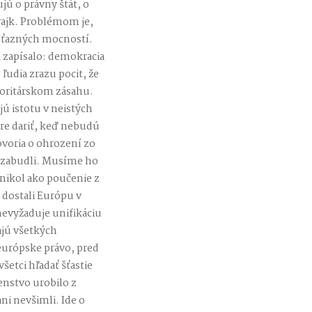
ujú o právny štát, o
rajk. Problémom je,
víťazných mocností.
zapísalo: demokracia
ľudia zrazu pocit, že
utoritárskom zásahu.
jú istotu v neistých
bre dariť, keď nebudú
ovoria o ohrození zo
me zabudli. Musíme ho
nikol ako poučenie z
 dostali Európu v
nevyžaduje unifikáciu
ajú všetkých
európske právo, pred
etci hľadať šťastie
enstvo urobilo z
ni nevšimli. Ide o