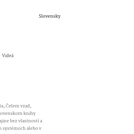
Slovensky
Videá
ota, Čelem vzad,
 slovenskom knihy
jine bez vlastností a
ch systémoch alebo v