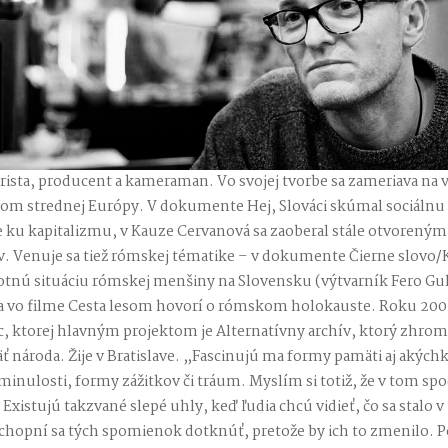
árista, producent a kameraman. Vo svojej tvorbe sa zameriava na 
om strednej Európy. V dokumente Hej, Slováci skúmal sociálnu 
e ku kapitalizmu, v Kauze Cervanová sa zaoberal stále otvorený
v. Venuje sa tiež rómskej tématike – v dokumente Čierne slovo/
votnú situáciu rómskej menšiny na Slovensku (výtvarník Fero Gu
 a vo filme Cesta lesom hovorí o rómskom holokauste. Roku 200
oc, ktorej hlavným projektom je Alternatívny archív, ktorý zh
ť národa. Žije v Bratislave. „Fascinujú ma formy pamäti aj akýc
minulosti, formy zážitkov či tráum. Myslím si totiž, že v tom spo
 Existujú takzvané slepé uhly, keď ľudia chcú vidieť, čo sa stalo v
chopní sa tých spomienok dotknúť, pretože by ich to zmenilo. P