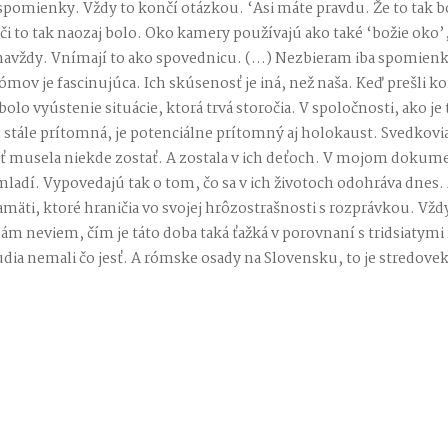
pomienky. Vždy to končí otázkou. ‘Asi máte pravdu. Že to tak b
 či to tak naozaj bolo. Oko kamery používajú ako také ‘božie oko’
o navždy. Vnímají to ako spovednicu. (…) Nezbieram iba spomienky
ómov je fascinujúca. Ich skúsenosť je iná, než naša. Keď prešli 
olo vyústenie situácie, ktorá trvá storočia. V spoločnosti, ako je 
tále prítomná, je potenciálne prítomný aj holokaust. Svedkovia 
äť musela niekde zostať. A zostala v ich deťoch. V mojom dokum
adí. Vypovedajú tak o tom, čo sa v ich životoch odohráva dnes. A
äti, ktoré hraničia vo svojej hrôzostrašnosti s rozprávkou. Vždy 
 Sám neviem, čím je táto doba taká ťažká v porovnaní s tridsiatym
udia nemali čo jesť. A rómske osady na Slovensku, to je stredove