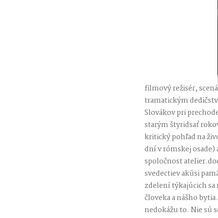
filmový režisér, scen
tramatickým dedičstv
Slovákov pri prechod
starým štyridsať roko
kritický pohľad na ži
dní v rómskej osade)
spoločnost atelier.d
svedectiev akúsi pamä
zdelení týkajúcich sa 
človeka a nášho bytia.
nedokážu to. Nie sú s