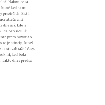
olo?’ Nakoniec sa
, ktoré keď sa mu
 preživších. Zistil
koncentračnými
tá dnešná, kde je
udalosti síce už
ente preto hovoria o
 to je princíp, ktorý
existovali ťažké časy.
i rokmi, keď bola
k. Takto dnes predsa