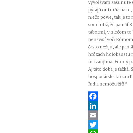
vyvolávam zasunuté s
pýtajú oni mňa na to,
niečo povie, tak je t
som totiž, že pamäť R
tábormi, v niečom to b
nenávisť voči Rómom s
často nežijú, ale pam
hrôzach holokaustu ml
ma zaujíma. Formy pam
Aj táto doba je ťažká.
hospodárska kríza a ľ
ľudia nemôžu žiť!“
Facebook
LinkedIn
Email