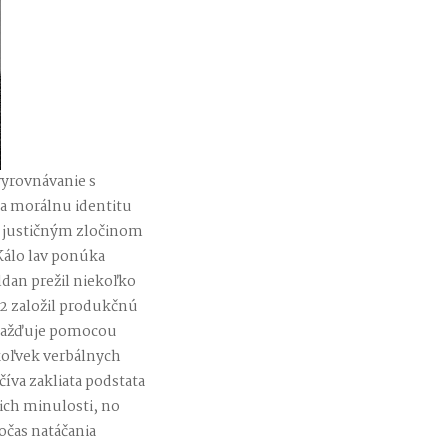
vyrovnávanie s
a morálnu identitu
m justičným zločinom
Kálo lav ponúka
ldan prežil niekoľko
2 založil produkčnú
romažďuje pomocou
hkoľvek verbálnych
číva zakliata podstata
 ich minulosti, no
očas natáčania