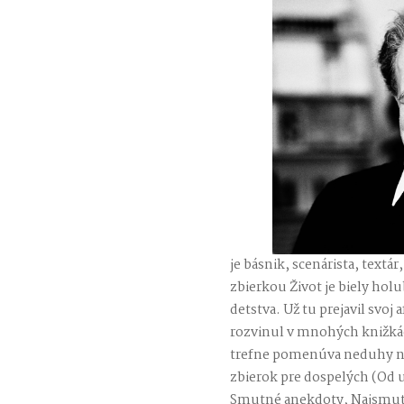
je básnik, scenárista, textá
zbierkou Život je biely holu
detstva. Už tu prejavil svoj
rozvinul v mnohých knižká
trefne pomenúva neduhy na
zbierok pre dospelých (Od 
Smutné anekdoty, Najsmutn