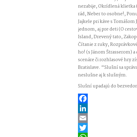
nezabije, Okrídlená klietka
rád, Neber to osobne!, Ponu
Jajkele pri káve s Tomášom
jednom, aj pre deti (O cest
Island, Drevený tato, Zakop
Čítanie z ruky, Rozprávko
ho! (s Jánom Štrasserom) a ď
scenáre či rozhlasové hry z
Bratislave. “Slušní sa sprá
neslušne aj k slušným.
Slušní upadajú do bezvedo
Facebook
LinkedIn
Email