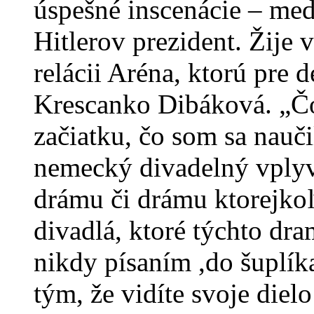
úspešné inscenácie – me
Hitlerov prezident. Žije
relácii Aréna, ktorú pre
Krescanko Dibáková. „Č
začiatku, čo som sa nauči
nemecký divadelný vplyv
drámu či drámu ktorejkoľ
divadlá, ktoré týchto dr
nikdy písaním ,do šuplíka
tým, že vidíte svoje diel