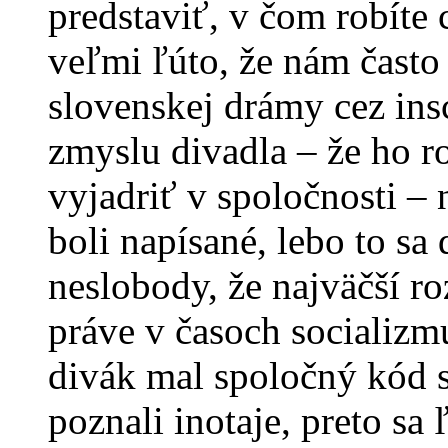
predstaviť, v čom robíte 
veľmi ľúto, že nám často
slovenskej drámy cez in
zmyslu divadla – že ho ro
vyjadriť v spoločnosti – n
boli napísané, lebo to sa
neslobody, že najväčší r
práve v časoch socializm
divák mal spoločný kód s
poznali inotaje, preto sa 