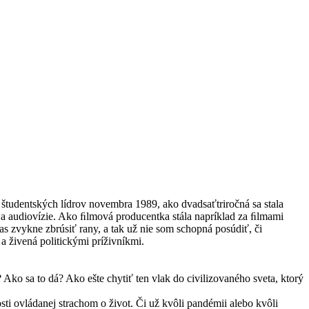
 študentských lídrov novembra 1989, ako dvadsaťtriročná sa stala
í a audiovízie. Ako ﬁlmová producentka stála napríklad za ﬁlmami
s zvykne zbrúsiť rany, a tak už nie som schopná posúdiť, či
a živená politickými príživníkmi.
 Ako sa to dá? Ako ešte chytiť ten vlak do civilizovaného sveta, ktorý
sti ovládanej strachom o život. Či už kvôli pandémii alebo kvôli