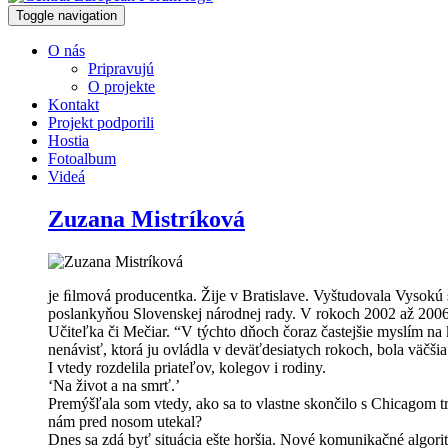
Toggle navigation
O nás
Pripravujú
O projekte
Kontakt
Projekt podporili
Hostia
Fotoalbum
Videá
Zuzana Mistríková
je ﬁlmová producentka. Žije v Bratislave. Vyštudovala Vysokú 
poslankyňou Slovenskej národnej rady. V rokoch 2002 až 2006 p
Učiteľka či Mečiar. “V týchto dňoch čoraz častejšie myslím na
nenávisť, ktorá ju ovládla v deväťdesiatych rokoch, bola väčši
I vtedy rozdelila priateľov, kolegov i rodiny.
‘Na život a na smrť.’
Premýšľala som vtedy, ako sa to vlastne skončilo s Chicagom tri
nám pred nosom utekal?
Dnes sa zdá byť situácia ešte horšia. Nové komunikačné algorit