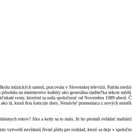
školu múzických umení, pracovala v Slovenskej televízii. Patrila medzi
ôsobila na ministerstve kultúry ako generálna riaditeľka sekcie médi
 kľukaté cesty, ktorými sa naša spoločnosť od Novembra 1989 uberá. Ča
a ako tá, ktorá ňou lomcuje dnes. Nenávisť prameniaca z nových neistôt 
dsiatych rokov? Ako a kedy sa to stalo, že ho prestali ovládať maﬁáni?
my vytvorili nevídanú živnú pôdu pre rozklad, ktorý sa deje v spoločno