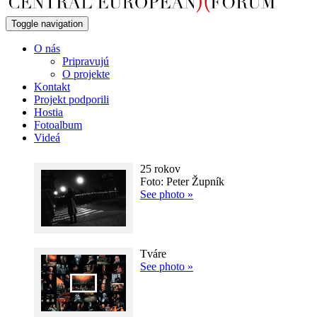
Toggle navigation
O nás
Pripravujú
O projekte
Kontakt
Projekt podporili
Hostia
Fotoalbum
Videá
25 rokov
Foto: Peter Župník
See photo »
Tváre
See photo »