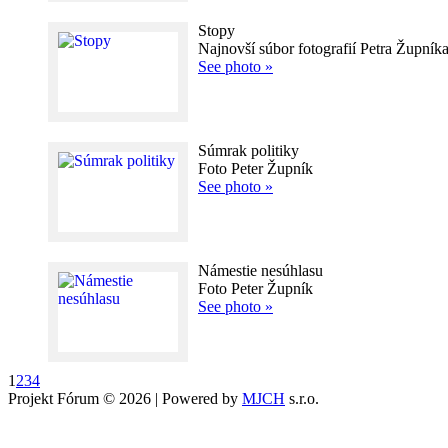
Stopy
Najnovší súbor fotografií Petra Župní
See photo »
Súmrak politiky
Foto Peter Župník
See photo »
Námestie nesúhlasu
Foto Peter Župník
See photo »
1
2
3
4
Projekt Fórum © 2026 | Powered by
MJCH
s.r.o.