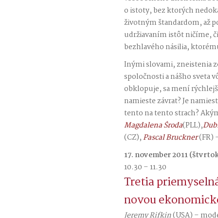
o istoty, bez ktorých ned
životným štandardom, až po
udržiavaním istôt ničíme, 
bezhlavého násilia, ktorém
Inými slovami, zneistenia z
spoločnosti a nášho sveta v
obklopuje, sa mení rýchle
namieste závrat? Je namies
tento na tento strach? Ak
Magdalena Środa
(PLL),
Dubr
(CZ),
Pascal Bruckner
(FR) 
17. november 2011 (štvrto
10.30 – 11.30
Tretia priemyselná
novou ekonomick
Jeremy Rifkin
(USA) – mod