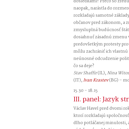
dôsledkami? Prečo so zred
naopak, narástla do rozmer
rozkladajú samotné základy
občanov pred zákonom, a z
zmysluplná budúcnosť štát
dosiahnuť zásadnú zmenu v
predovšetkým protesty pro
môžu zachrániť ich vlastnú 
neúnosné odcudzenie polit
čo sa deje?
Stav Shaffir
(IL),
Nina Witos
(IT),
Ivan Krastev
(BG) – m
15.30 – 18.15
III. panel: Jazyk s
Václav Havel pred dvomi r
ktorí rozkladajú spoločnosť
dlho potláčanej minulosti, 