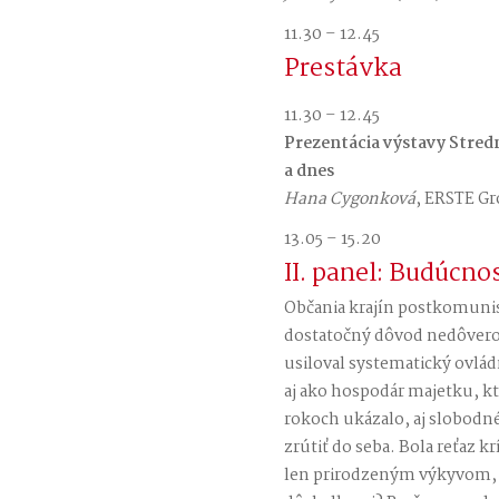
11.30 – 12.45
Prestávka
11.30 – 12.45
Prezentácia výstavy Stred
a dnes
Hana Cygonková
, ERSTE Gr
13.05 – 15.20
II. panel: Budúcnos
Občania krajín postkomunist
dostatočný dôvod nedôverova
usiloval systematický ovládn
aj ako hospodár majetku, kto
rokoch ukázalo, aj slobodné
zrútiť do seba. Bola reťaz kr
len prirodzeným výkyvom, a