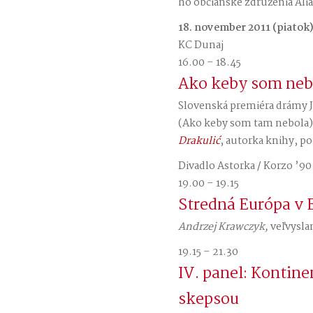
ho občianske združenia Alian
18. november 2011 (piatok
KC Dunaj
16.00 – 18.45
Ako keby som neb
Slovenská premiéra drámy J
(Ako keby som tam nebola).
Drakulić
, autorka knihy, po
Divadlo Astorka / Korzo ’90
19.00 – 19.15
Stredná Európa v 
Andrzej Krawczyk,
veľvysla
19.15 – 21.30
IV. panel: Kontine
skepsou