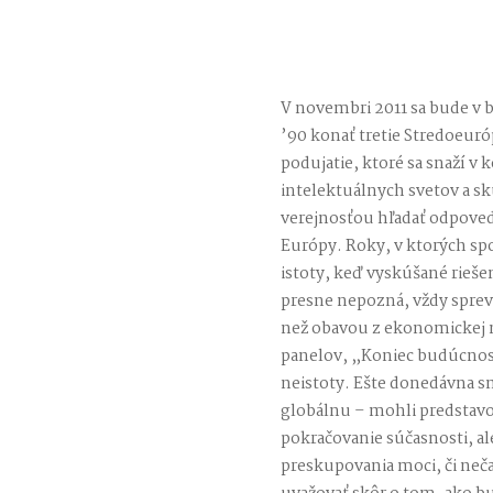
V novembri 2011 sa bude v b
’90 konať tretie Stredoeu
podujatie, ktoré sa snaží v
intelektuálnych svetov a s
verejnosťou hľadať odpove
Európy. Roky, v ktorých spo
istoty, keď vyskúšané riešen
presne nepozná, vždy sprevá
než obavou z ekonomickej 
panelov, „Koniec budúcnosti
neistoty. Ešte donedávna s
globálnu – mohli predstavo
pokračovanie súčasnosti, a
preskupovania moci, či neč