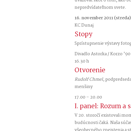
uvažovať skôr o tom, ako bu
nepredvídateľnom svete.
16. november 2011 (streda)
KC Dunaj
Stopy
Sprístupnenie výstavy fotog
Divadlo Astorka / Korzo ’90
16.30 h
Otvorenie
Rudolf Chmel
, podpredseda
menšiny
17.00 – 20.00
I. panel: Rozum a 
V 20. storočí existovali mome
budúcnosti čaká. Naša súča
všeobecného zneistenia a s