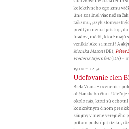
súdržnosť rozkladá tento st
kolektívneho egoizmu väčši
únie zosilnel viac než sa ča
fašizmu, jazyk zlomyseľný
predtým nemal prístup, do
úradov, médií, ktoré majú s
vzniká? Ako sa mení? A aký
Monika Maron
(DE),
Péter 
Frederik Stjernfelt
(DA) – 
19.00 – 22.30
Udeľovanie cien B
Biela Vrana – ocenenie sp
občianskeho činu. Udeľuje
okolo nás, ktorí sú ochotní 
konkrétnym činom preukáza
záujmy v mene verejného pr
pritom podstúpiť riziko, rôz