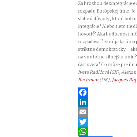
Za hrozbou dezintegrácie 
rozpadu Európskej únie. Je
slabnú dôvody, ktoré boli 
integrácie? Alebo tieto tie d
hovoriť? Aká budúcnosť môž
rozpadávať? Európska únia j
striktne demokraticky – aké 
na vnútorne silnejšiu úniu?
časť sveta? Čo môže pre ňu 
Iveta Radičová (SK), Alexan
Rachman
(UK),
Jacques Ru
Facebook
LinkedIn
Email
Twitter