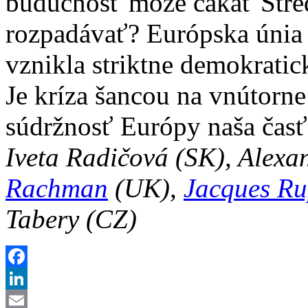
budúcnosť môže čakať Stre
rozpadávať? Európska únia 
vznikla striktne demokratick
Je kríza šancou na vnútorne
súdržnosť Európy naša časť
Iveta Radičová (SK), Alexa
Rachman
(UK),
Jacques Ru
Tabery (CZ)
Facebook
LinkedIn