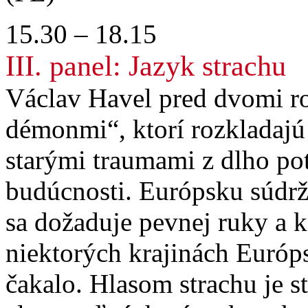
15.30 – 18.15
III. panel: Jazyk strachu
Václav Havel pred dvomi r
démonmi“, ktorí rozkladajú 
starými traumami z dlho potl
budúcnosti. Európsku súdržn
sa dožaduje pevnej ruky a 
niektorých krajinách Európs
čakalo. Hlasom strachu je s