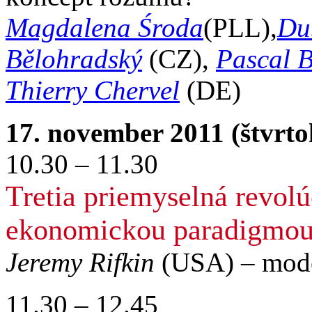
Magdalena Środa
(PLL),
Du
Bělohradský
(CZ),
Pascal 
Thierry Chervel
(DE)
17. november 2011 (štvrto
10.30 – 11.30
Tretia priemyselná revolú
ekonomickou paradigmo
Jeremy Rifkin
(USA) – mod
11.30 – 12.45