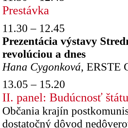
Prestávka
11.30 – 12.45
Prezentácia výstavy Stre
revolúciou a dnes
Hana Cygonková
, ERSTE G
13.05 – 15.20
II. panel: Budúcnosť štát
Občania krajín postkomunisti
dostatočný dôvod nedôverova