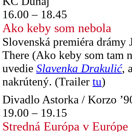
KC Dunaj
16.00 – 18.45
Ako keby som nebola
Slovenská premiéra drámy J
There (Ako keby som tam n
uvedie
Slavenka Drakulić
, 
nakrútený. (Trailer
tu
)
Divadlo Astorka / Korzo ’9
19.00 – 19.15
Stredná Európa v Európe