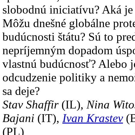
slobodnú iniciatívu? Aká j
Môžu dnešné globálne prot
budúcnosti štátu? Sú to pre
nepríjemným dopadom úspor
vlastnú budúcnosť? Alebo j
odcudzenie politiky a nemo
sa deje?
Stav Shaffir
(IL),
Nina Wito
Bajani
(IT),
Ivan Krastev
(B
(PL)