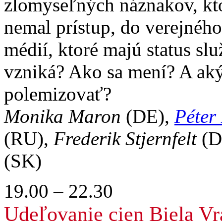
zlomyseľných náznakov, kt
nemal prístup, do verejného
médií, ktoré majú status sl
vzniká? Ako sa mení? A ak
polemizovať?
Monika Maron
(DE),
Péter
(RU),
Frederik Stjernfelt
(D
(SK)
19.00 – 22.30
Udeľovanie cien Biela Vr