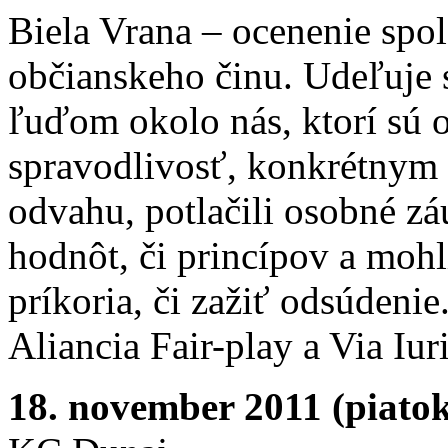
Biela Vrana – ocenenie spo
občianskeho činu. Udeľuje
ľuďom okolo nás, ktorí sú o
spravodlivosť, konkrétnym
odvahu, potlačili osobné z
hodnôt, či princípov a mohl
príkoria, či zažiť odsúdeni
Aliancia Fair-play a Via Iuri
18. november 2011 (piato