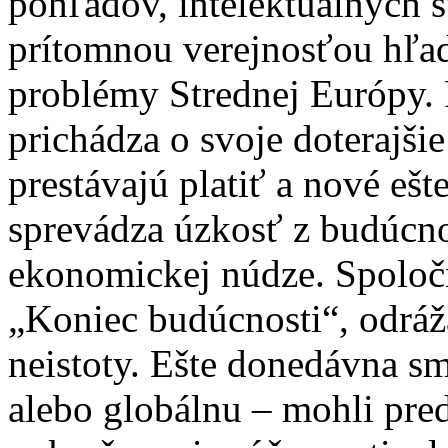
pohľadov, intelektuálnych s
prítomnou verejnosťou hľa
problémy Strednej Európy. 
prichádza o svoje doterajšie
prestávajú platiť a nové eš
sprevádza úzkosť z budúcnos
ekonomickej núdze. Spoloč
„Koniec budúcnosti“, odráža
neistoty. Ešte donedávna s
alebo globálnu – mohli pre