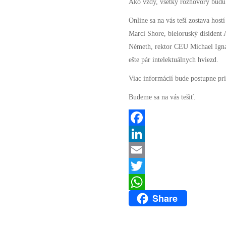
Ako vždy, všetky rozhovory budú
Online sa na vás teší zostava host
Marci Shore, bieloruský disident
Németh, rektor CEU Michael Ignat
ešte pár intelektuálnych hviezd.
Viac informácií bude postupne pr
Budeme sa na vás tešiť.
Facebook
LinkedIn
Email
Twitter
Share
WhatsApp