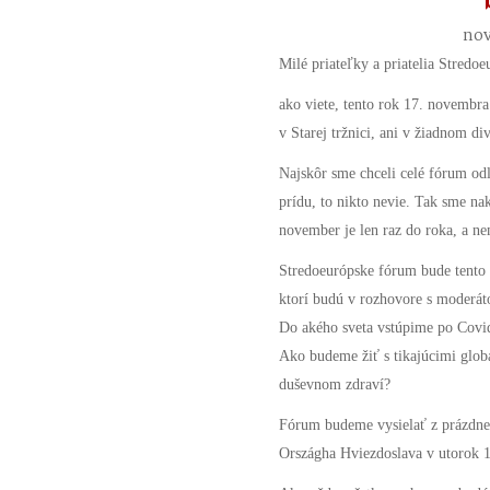
nov
Milé priateľky a priatelia Stredoe
ako viete, tento rok 17. novembr
v Starej tržnici, ani v žiadnom di
Najskôr sme chceli celé fórum odlo
prídu, to nikto nevie. Tak sme nak
november je len raz do roka, a ne
Stredoeurópske fórum bude tento 
ktorí budú v rozhovore s moderá
Do akého sveta vstúpime po Covi
Ako budeme žiť s tikajúcimi glo
duševnom zdraví?
Fórum budeme vysielať z prázdne
Országha Hviezdoslava v utorok 