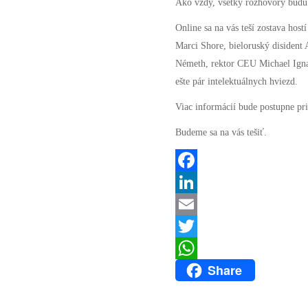
Ako vždy, všetky rozhovory budú
Online sa na vás teší zostava host
Marci Shore, bieloruský disident
Németh, rektor CEU Michael Ignat
ešte pár intelektuálnych hviezd.
Viac informácií bude postupne pr
Budeme sa na vás tešiť.
Facebook
LinkedIn
Email
Twitter
Share
WhatsApp