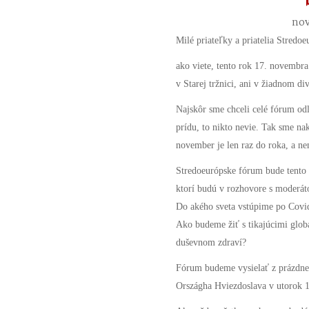
nov
Milé priateľky a priatelia Stredoe
ako viete, tento rok 17. novembr
v Starej tržnici, ani v žiadnom di
Najskôr sme chceli celé fórum odlo
prídu, to nikto nevie. Tak sme nak
november je len raz do roka, a ne
Stredoeurópske fórum bude tento 
ktorí budú v rozhovore s moderá
Do akého sveta vstúpime po Covi
Ako budeme žiť s tikajúcimi glo
duševnom zdraví?
Fórum budeme vysielať z prázdne
Országha Hviezdoslava v utorok 