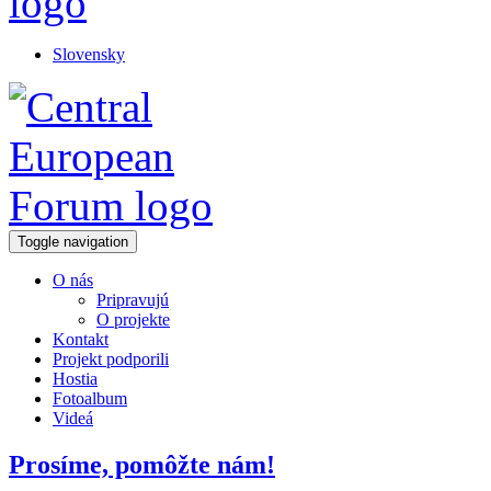
Slovensky
Toggle navigation
O nás
Pripravujú
O projekte
Kontakt
Projekt podporili
Hostia
Fotoalbum
Videá
Prosíme, pomôžte nám!