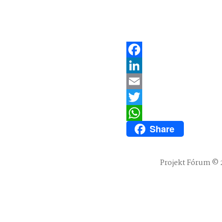
Facebook
LinkedIn
Email
Twitter
Share
WhatsApp
Projekt Fórum © 