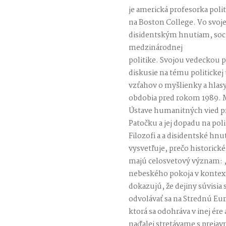
je americká profesorka polit
na Boston College. Vo svoje
disidentským hnutiam, sociá
medzinárodnej
politike. Svojou vedeckou p
diskusie na tému politickej
vzťahov o myšlienky a hlas
obdobia pred rokom 1989. M
Ústave humanitných vied pra
Patočku a jej dopadu na poli
Filozofi a a disidentské hn
vysvetľuje, prečo historick
majú celosvetový význam: 
nebeského pokoja v kontext
dokazujú, že dejiny súvisia
odvolávať sa na Strednú Eur
ktorá sa odohráva v inej ére
naďalej stretávame s prejav