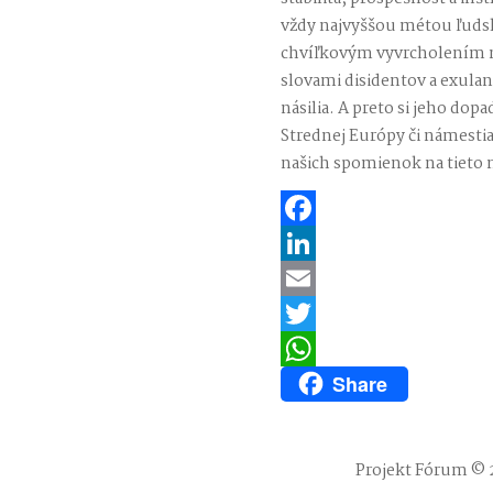
vždy najvyššou métou ľudsk
chvíľkovým vyvrcholením n
slovami disidentov a exulant
násilia. A preto si jeho dopa
Strednej Európy či námestia
našich spomienok na tieto 
Facebook
LinkedIn
Email
Twitter
Share
WhatsApp
Projekt Fórum © 