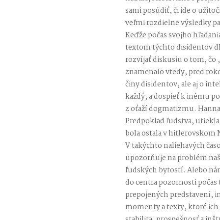
sami posúdiť, či ide o užito
veľmi rozdielne výsledky p
Keďže počas svojho hľadani
textom týchto disidentov d
rozvíjať diskusiu o tom, čo
znamenalo vtedy, pred roko
činy disidentov, ale aj o in
každý, a dospieť k inému po
z oťaží dogmatizmu. Hannah
Predpoklad ľudstva, utiekl
bola ostala v hitlerovsko
V takýchto naliehavých čas
upozorňuje na problém naš
ľudských bytostí. Alebo ná
do centra pozornosti počas
prepojených predstavení, i
momenty a texty, ktoré ich
stabilita, prospešnosť a i