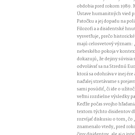
obdobia pred rokom 1989. M
Ústave humanitných vied pra
Patočku a jej dopadu na poli
Filozofi a a disidentské hn
vysvetľuje, prečo historick
majú celosvetový význam: 
nebeského pokoja v kontext
dokazujú, že dejiny súvisia
odvolávať sa na Strednú Eur
ktorá sa odohráva v inej ére
naďalej stretávame s prejav
sami posúdiť, či ide o užito
veľmi rozdielne výsledky p
Keďže počas svojho hľadani
textom týchto disidentov d
rozvíjať diskusiu o tom, čo
znamenalo vtedy, pred roko
činy disidentov, ale aj o in