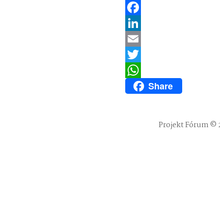
Facebook
LinkedIn
Email
Twitter
Share
WhatsApp
Projekt Fórum © 