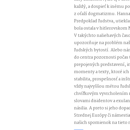
každý, a dospieť k inému po
z oťaží dogmatizmu. Hannah
Predpoklad ľudstva, utiekl
bola ostala v hitlerovsko
V takýchto naliehavých čas
upozorňuje na problém naš
ľudských bytostí. Alebo ná
do centra pozornosti počas
prepojených predstavení, i
momenty a texty, ktoré ich
stabilita, prospešnosť a i
vždy najvyššou métou ľudsk
chvíľkovým vyvrcholením n
slovami disidentov a exulant
násilia. A preto si jeho dopa
Strednej Európy či námestia
našich spomienok na tieto 