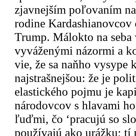
zjavnejším poľovaním na
rodine Kardashianovcov 
Trump. Málokto na seba 
vyváženými názormi a k
vie, že sa naňho vysype 
najstrašnejšou: že je poli
elastického pojmu je kapi
národovcov s hlavami hor
ľuďmi, čo ‘pracujú so slo
používajú ako urážku; tí p