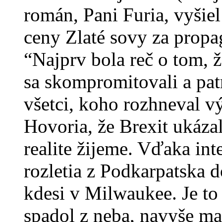
román, Pani Furia, vyšiel
ceny Zlaté sovy za propa
“Najprv bola reč o tom, 
sa skompromitovali a pat
všetci, koho rozhneval v
Hovoria, že Brexit ukáza
realite žijeme. Vďaka int
rozletia z Podkarpatska 
kdesi v Milwaukee. Je to
spadol z neba, navyše maj