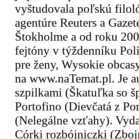
vyštudovala poľskú filol
agentúre Reuters a Gazet
Štokholme a od roku 2005
fejtóny v týždenníku Pol
pre ženy, Wysokie obcasy
na www.naTemat.pl. Je a
szpilkami (Škatuľka so 
Portofino (Dievčatá z Por
(Nelegálne vzťahy). Vydal
Córki rozbójniczki (Zboj