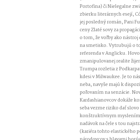
Portofina) či Nielegalne zwi
zbierku literárnych esejí, C
jej posledný román, Pani Fur
ceny Zlaté sovy za propagác
o tom, že voľby ako nástroj
na smetisko. Vytrubujú o t
referenda v Anglicku. Hovor
zmanipulovanej realite žije
Trumpa rozletia z Podkarpa
kdesi v Milwaukee. Je to ná
neba, navyše majú k dispozí
poľovaním na senzácie. No
Kardashianovcov dokáže ko
seba vezme riziko dať slov
konštruktívnym myslením, 
nadávok na čele s tou najstr
(kariéra tohto elastického p
národovcov s hlavami horúci