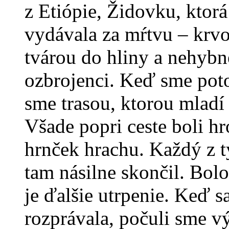
z Etiópie, Židovku, ktorá
vydávala za mŕtvu – krvou
tvárou do hliny a nehybne
ozbrojenci. Keď sme pot
sme trasou, ktorou mladí 
Všade popri ceste boli h
hrnček hrachu. Každý z t
tam násilne skončil. Bolo
je ďalšie utrpenie. Keď 
rozprávala, počuli sme v