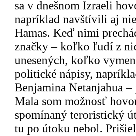
sa v dnešnom Izraeli ho
napríklad navštívili aj n
Hamas. Keď nimi prechád
značky – koľko ľudí z n
unesených, koľko vymene
politické nápisy, napríkl
Benjamina Netanjahua – p
Mala som možnosť hovori
spomínaný teroristický ú
tu po útoku nebol. Prišiel