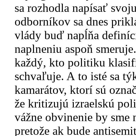
sa rozhodla napísať svoj
odborníkov sa dnes priklá
vlády buď napĺňa definíci
naplneniu aspoň smeruje.
každý, kto politiku klasif
schvaľuje. A to isté sa t
kamarátov, ktorí sú označ
že kritizujú izraelskú pol
vážne obvinenie by sme 
pretože ak bude antisemi