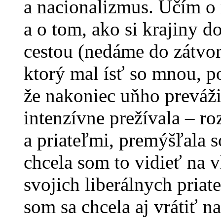
a nacionalizmus. Učím o 
a o tom, ako si krajiny d
cestou (nedáme do zátvork
ktorý mal ísť so mnou, po
že nakoniec uňho preváž
intenzívne prežívala – r
a priateľmi, premýšľala 
chcela som to vidieť na 
svojich liberálnych pria
som sa chcela aj vrátiť n