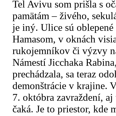
Tel Avivu som prišla s o
pamätám – živého, sekulá
je iný. Ulice sú oblepen
Hamasom, v oknách visia 
rukojemníkov či výzvy n
Námestí Jicchaka Rabina
prechádzala, sa teraz odo
demonštrácie v krajine. Vš
7. októbra zavraždení, aj
čaká. Je to priestor, kde