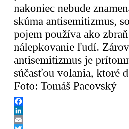
nakoniec nebude znamena
skúma antisemitizmus, som
pojem používa ako zbraň 
nálepkovanie ľudí. Zárov
antisemitizmus je príto
súčasťou volania, ktoré de
Foto: Tomáš Pacovský
Facebook
LinkedIn
Email