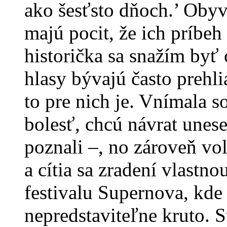
ako šesťsto dňoch.’ Obyva
majú pocit, že ich príbeh
historička sa snažím byť 
hlasy bývajú často prehl
to pre nich je. Vnímala 
bolesť, chcú návrat unes
poznali –, no zároveň v
a cítia sa zradení vlastn
festivalu Supernova, kde 
nepredstaviteľne kruto. 