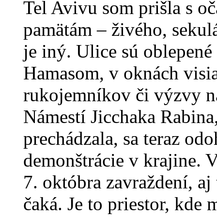
Tel Avivu som prišla s o
pamätám – živého, sekulá
je iný. Ulice sú oblepen
Hamasom, v oknách visia 
rukojemníkov či výzvy n
Námestí Jicchaka Rabina
prechádzala, sa teraz odo
demonštrácie v krajine. Vš
7. októbra zavraždení, aj
čaká. Je to priestor, kde