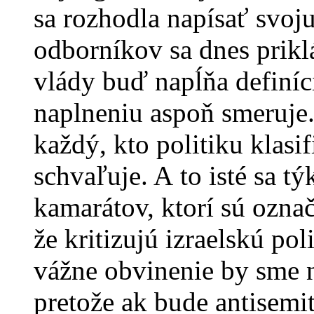
sa rozhodla napísať svoj
odborníkov sa dnes priklá
vlády buď napĺňa definíci
naplneniu aspoň smeruje.
každý, kto politiku klasif
schvaľuje. A to isté sa t
kamarátov, ktorí sú označ
že kritizujú izraelskú pol
vážne obvinenie by sme 
pretože ak bude antisemi