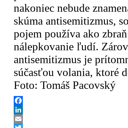
nakoniec nebude znamena
skúma antisemitizmus, som
pojem používa ako zbraň 
nálepkovanie ľudí. Zárov
antisemitizmus je príto
súčasťou volania, ktoré de
Foto: Tomáš Pacovský
Facebook
LinkedIn
Email