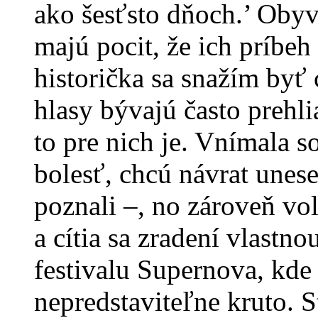
ako šesťsto dňoch.’ Obyva
majú pocit, že ich príbeh
historička sa snažím byť 
hlasy bývajú často prehl
to pre nich je. Vnímala 
bolesť, chcú návrat unes
poznali –, no zároveň v
a cítia sa zradení vlastn
festivalu Supernova, kde 
nepredstaviteľne kruto. 