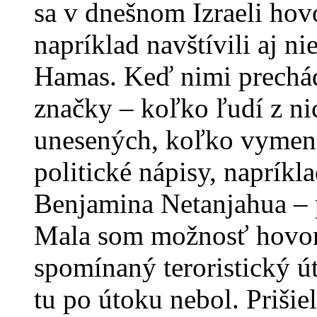
sa v dnešnom Izraeli ho
napríklad navštívili aj n
Hamas. Keď nimi prechád
značky – koľko ľudí z n
unesených, koľko vymene
politické nápisy, napríkl
Benjamina Netanjahua – p
Mala som možnosť hovori
spomínaný teroristický ú
tu po útoku nebol. Prišiel