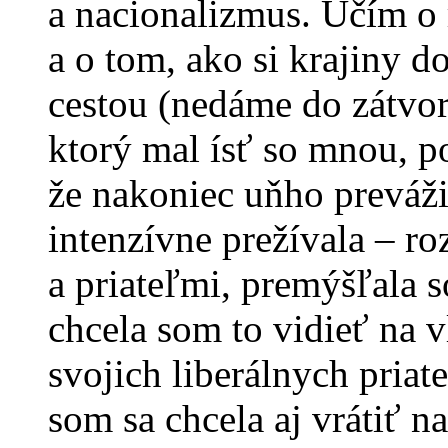
a nacionalizmus. Učím o 
a o tom, ako si krajiny d
cestou (nedáme do zátvork
ktorý mal ísť so mnou, po
že nakoniec uňho preváž
intenzívne prežívala – r
a priateľmi, premýšľala 
chcela som to vidieť na 
svojich liberálnych pria
som sa chcela aj vrátiť n