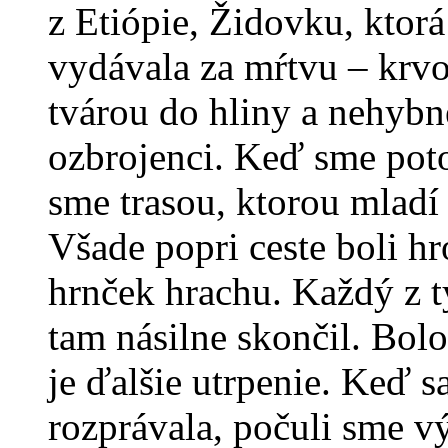
z Etiópie, Židovku, ktorá
vydávala za mŕtvu – krvou
tvárou do hliny a nehybne
ozbrojenci. Keď sme pot
sme trasou, ktorou mladí 
Všade popri ceste boli h
hrnček hrachu. Každý z t
tam násilne skončil. Bolo
je ďalšie utrpenie. Keď 
rozprávala, počuli sme v