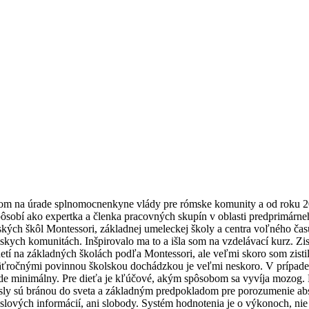
som na úrade splnomocnenkyne vlády pre rómske komunity a od roku 
sobí ako expertka a členka pracovných skupín v oblasti predprimárneh
rských škôl Montessori, základnej umeleckej školy a centra voľného č
mskych komunitách. Inšpirovalo ma to a išla som na vzdelávací kurz. Zis
etí na základných školách podľa Montessori, ale veľmi skoro som zistil
 päťročnými povinnou školskou dochádzkou je veľmi neskoro. V prípade 
s bude minimálny. Pre dieťa je kľúčové, akým spôsobom sa vyvíja mozog
ysly sú bránou do sveta a základným predpokladom pre porozumenie a
ových informácií, ani slobody. Systém hodnotenia je o výkonoch, nie 