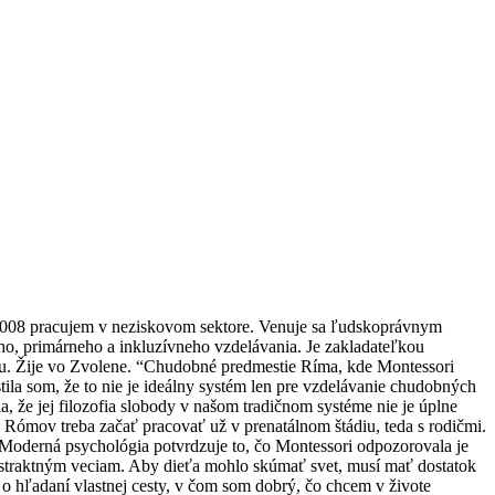
2008 pracujem v neziskovom sektore. Venuje sa ľudskoprávnym
o, primárneho a inkluzívneho vzdelávania. Je zakladateľkou
asu. Žije vo Zvolene. “Chudobné predmestie Ríma, kde Montessori
tila som, že to nie je ideálny systém len pre vzdelávanie chudobných
a, že jej filozofia slobody v našom tradičnom systéme nie je úplne
Rómov treba začať pracovať už v prenatálnom štádiu, teda s rodičmi.
. Moderná psychológia potvrdzuje to, čo Montessori odpozorovala je
bstraktným veciam. Aby dieťa mohlo skúmať svet, musí mať dostatok
o hľadaní vlastnej cesty, v čom som dobrý, čo chcem v živote