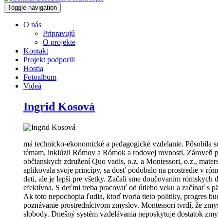
Toggle navigation
O nás
Pripravujú
O projekte
Kontakt
Projekt podporili
Hostia
Fotoalbum
Videá
Ingrid Kosová
má technicko-ekonomické a pedagogické vzdelanie. Pôsobila 
témam, inklúzii Rómov a Rómok a rodovej rovnosti. Zároveň pô
občianskych združení Quo vadis, o.z. a Montessori, o.z., mate
aplikovala svoje princípy, sa dosť podobalo na prostredie v ró
detí, ale je lepší pre všetky. Začali sme doučovaním rómskych d
efektívna. S deťmi treba pracovať od útleho veku a začínať s
Ak toto nepochopia ľudia, ktorí tvoria tieto politiky, progre
poznávanie prostredníctvom zmyslov. Montessori tvrdí, že zm
slobody. Dnešný systém vzdelávania neposkytuje dostatok zmysl