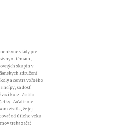
cnenkyne vlády pre
oprávnym témam,
acovných skupín v
čianskych združení
školy a centra voľného
rincípy, sa dosť
ací kurz. Zistila
všetky. Začali sme
 zistila, že jej
acovať od útleho veku
mov treba začať