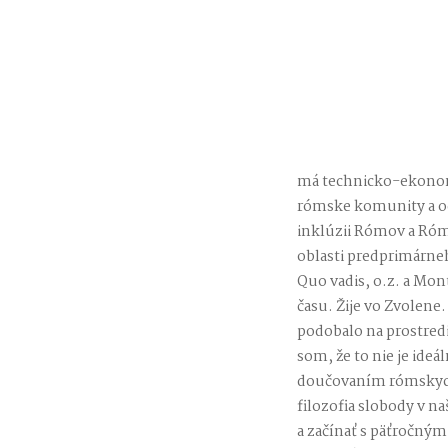
má technicko-ekonom
rómske komunity a o
inklúzii Rómov a Róm
oblasti predprimárne
Quo vadis, o.z. a Mon
času. Žije vo Zvolene
podobalo na prostredi
som, že to nie je ideá
doučovaním rómskych d
filozofia slobody v n
a začínať s päťročný