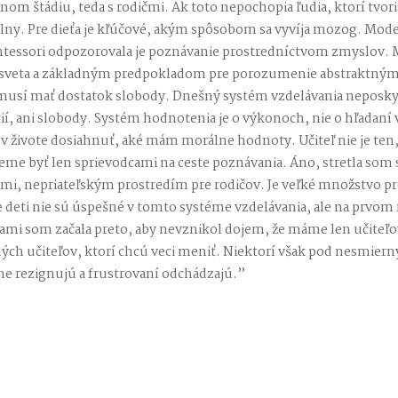
nom štádiu, teda s rodičmi. Ak toto nepochopia ľudia, ktorí tvoria
ny. Pre dieťa je kľúčové, akým spôsobom sa vyvíja mozog. Mod
ntessori odpozorovala je poznávanie prostredníctvom zmyslov. M
 sveta a základným predpokladom pre porozumenie abstraktným 
usí mať dostatok slobody. Dnešný systém vzdelávania neposky
, ani slobody. Systém hodnotenia je o výkonoch, nie o hľadaní v
 živote dosiahnuť, aké mám morálne hodnoty. Učiteľ nie je ten, 
me byť len sprievodcami na ceste poznávania. Áno, stretla som s
mi, nepriateľským prostredím pre rodičov. Je veľké množstvo p
 deti nie sú úspešné v tomto systéme vzdelávania, ale na prvom 
vami som začala preto, aby nevznikol dojem, že máme len učiteľo
h učiteľov, ktorí chcú veci meniť. Niektorí však pod nesmie
ne rezignujú a frustrovaní odchádzajú.”