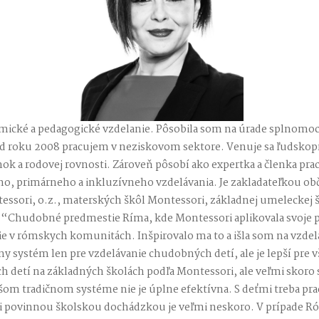
ické a pedagogické vzdelanie. Pôsobila som na úrade splnomo
d roku 2008 pracujem v neziskovom sektore. Venuje sa ľudsk
ok a rodovej rovnosti. Zároveň pôsobí ako expertka a členka pr
ho, primárneho a inkluzívneho vzdelávania. Je zakladateľkou ob
tessori, o.z., materských škôl Montessori, základnej umeleckej 
. “Chudobné predmestie Ríma, kde Montessori aplikovala svoje p
e v rómskych komunitách. Inšpirovalo ma to a išla som na vzdeláv
lny systém len pre vzdelávanie chudobných detí, ale je lepší pre 
etí na základných školách podľa Montessori, ale veľmi skoro som
ašom tradičnom systéme nie je úplne efektívna. S deťmi treba pr
mi povinnou školskou dochádzkou je veľmi neskoro. V prípade Ró