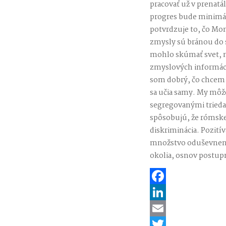
pracovať už v prenatál
progres bude minimál
potvrdzuje to, čo Mo
zmysly sú bránou do
mohlo skúmať svet, m
zmyslových informácií
som dobrý, čo chcem v
sa učia samy. My môže
segregovanými trieda
spôsobujú, že rómske
diskriminácia. Pozití
množstvo oduševnenýc
okolia, osnov postup
Facebook
LinkedIn
Email