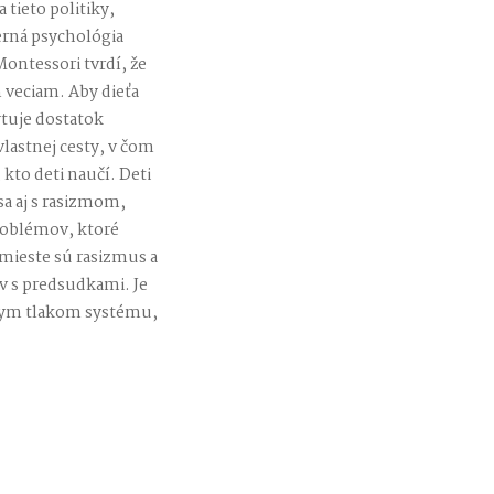
 tieto politiky,
erná psychológia
ontessori tvrdí, že
veciam. Aby dieťa
tuje dostatok
lastnej cesty, v čom
kto deti naučí. Deti
a aj s rasizmom,
roblémov, ktoré
mieste sú rasizmus a
v s predsudkami. Je
rnym tlakom systému,