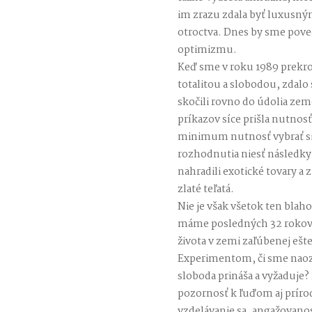
im zrazu zdala byť luxusn
otroctva. Dnes by sme pov
optimizmu.
Keď sme v roku 1989 prekr
totalitou a slobodou, zdalo 
skočili rovno do údolia ze
príkazov síce prišla nutnos
minimum nutnosť vybrať si
rozhodnutia niesť následk
nahradili exotické tovary a 
zlaté teľatá.
Nie je však všetok ten bla
máme posledných 32 rokov 
života v zemi zaľúbenej eš
Experimentom, či sme naoza
sloboda prináša a vyžaduje
pozornosť k ľuďom aj prírod
vzdelávanie sa, angažovanos