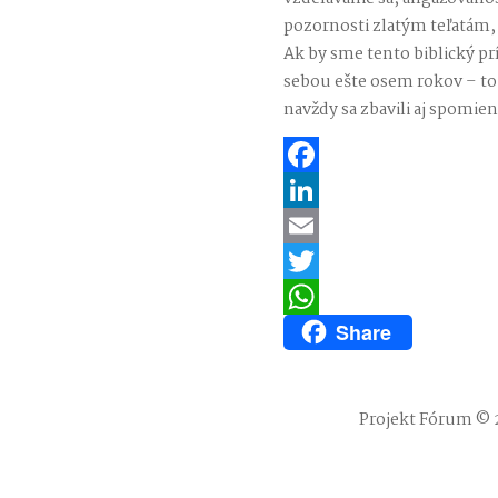
pozornosti zlatým teľatám,
Ak by sme tento biblický p
sebou ešte osem rokov – to 
navždy sa zbavili aj spomi
Facebook
LinkedIn
Email
Twitter
Share
WhatsApp
Projekt Fórum © 