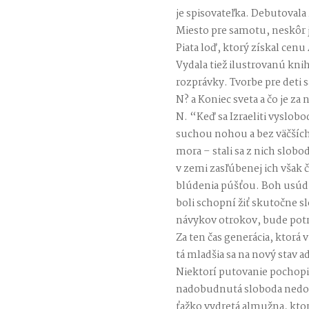
je spisovateľka. Debutoval
Miesto pre samotu, neskôr j
Piata loď, ktorý získal cenu
Vydala tiež ilustrovanú k
rozprávky. Tvorbe pre deti s
N? a Koniec sveta a čo je za
N. “Keď sa Izraeliti vyslobo
suchou nohou a bez väčších
mora – stali sa z nich slob
v zemi zasľúbenej ich však 
blúdenia púšťou. Boh usúdil
boli schopní žiť skutočne s
návykov otrokov, bude potre
Za ten čas generácia, ktorá v
tá mladšia sa na nový stav a
Niektorí putovanie pochopil
nadobudnutá sloboda nedoká
ťažko vydretá almužna, ktor