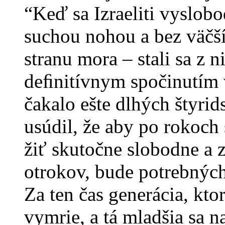
“Keď sa Izraeliti vyslobo
suchou nohou a bez väčší
stranu mora – stali sa z 
deﬁnitívnym spočinutím 
čakalo ešte dlhých štyri
usúdil, že aby po rokoch 
žiť skutočne slobodne a 
otrokov, bude potrebných 
Za ten čas generácia, kto
vymrie, a tá mladšia sa n