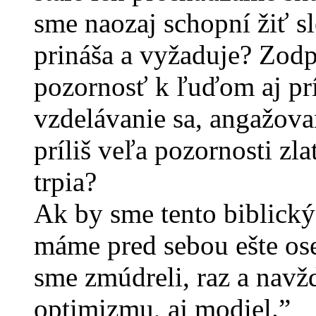
sme naozaj schopní žiť s
prináša a vyžaduje? Zodp
pozornosť k ľuďom aj prí
vzdelávanie sa, angažov
príliš veľa pozornosti zl
trpia?
Ak by sme tento biblický
máme pred sebou ešte ose
sme zmúdreli, raz a navž
optimizmu, aj modiel.”