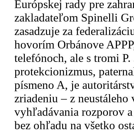
Európskej rady pre zahra
zakladateľom Spinelli Gro
zasadzuje za federalizáci
hovorím Orbánove APPP,
telefónoch, ale s tromi P. 
protekcionizmus, paterna
písmeno A, je autoritárs
zriadeniu – z neustáleho 
vyhľadávania rozporov a
bez ohľadu na všetko osta