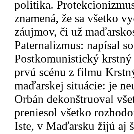
politika. Protekcionizmu
znamená, že sa všetko v
záujmov, či už maďarskos
Paternalizmus: napísal so
Postkomunistický krstný 
prvú scénu z filmu Krstný
maďarskej situácie: je ne
Orbán dekonštruoval všetk
preniesol všetko rozhodo
Iste, v Maďarsku žijú aj š