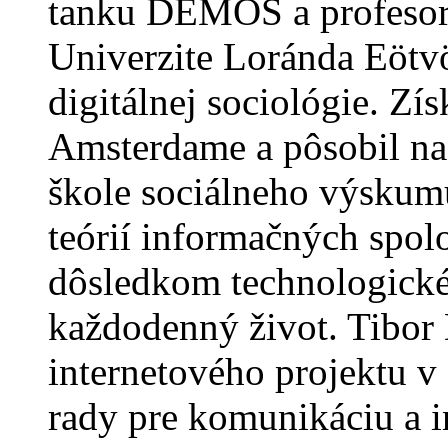
tanku DEMOS a profesoro
Univerzite Loránda Eötvö
digitálnej sociológie. Zís
Amsterdame a pôsobil na
škole sociálneho výskumu
teórií informačných spol
dôsledkom technologickéh
každodenný život. Tibor
internetového projektu 
rady pre komunikáciu a 