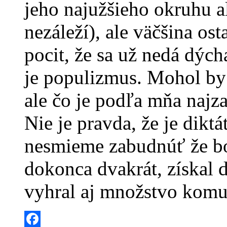
jeho najužšieho okruhu al
nezáleží), ale väčšina os
pocit, že sa už nedá dých
je populizmus. Mohol by
ale čo je podľa mňa najza
Nie je pravda, že je diktá
nesmieme zabudnúť že bo
dokonca dvakrát, získal 
vyhral aj množstvo komu