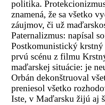
politika. Protekcionizmu
znamená, že sa všetko v
záujmov, či už maďarskos
Paternalizmus: napísal so
Postkomunistický krstný 
prvú scénu z filmu Krstný
maďarskej situácie: je ne
Orbán dekonštruoval všetk
preniesol všetko rozhodo
Iste, v Maďarsku žijú aj š