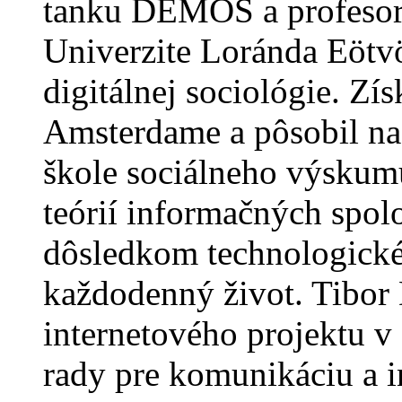
tanku DEMOS a profesoro
Univerzite Loránda Eötvö
digitálnej sociológie. Zís
Amsterdame a pôsobil na
škole sociálneho výskumu
teórií informačných spol
dôsledkom technologickéh
každodenný život. Tibor
internetového projektu 
rady pre komunikáciu a 