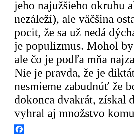
jeho najužšieho okruhu al
nezáleží), ale väčšina os
pocit, že sa už nedá dých
je populizmus. Mohol by
ale čo je podľa mňa najza
Nie je pravda, že je diktá
nesmieme zabudnúť že bo
dokonca dvakrát, získal 
vyhral aj množstvo komu