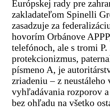
Európskej rady pre zahra
zakladateľom Spinelli Gro
zasadzuje za federalizáci
hovorím Orbánove APPP,
telefónoch, ale s tromi P. 
protekcionizmus, paterna
písmeno A, je autoritárs
zriadeniu – z neustáleho 
vyhľadávania rozporov a
bez ohľadu na všetko osta