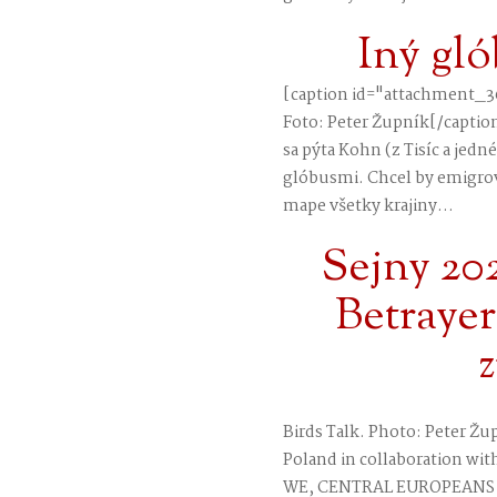
Iný gl
[caption id="attachment_3
Foto: Peter Župník[/captio
sa pýta Kohn (z Tisíc a jedn
glóbusmi. Chcel by emigrova
mape všetky krajiny...
Sejny 202
Betrayer
z
Birds Talk. Photo: Peter Ž
Poland in collaboration wit
WE, CENTRAL EUROPEANS 