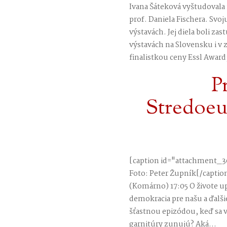
Ivana Šáteková vyštudovala 
prof. Daniela Fischera. Svo
výstavách. Jej diela boli z
výstavách na Slovensku i v z
finalistkou ceny Essl Award;
P
Stredoeu
[caption id="attachment_3
Foto: Peter Župník[/captio
(Komárno) 17:05 O živote up
demokracia pre našu a ďalši
šťastnou epizódou, keď sa v
garnitúry zunujú? Aká...