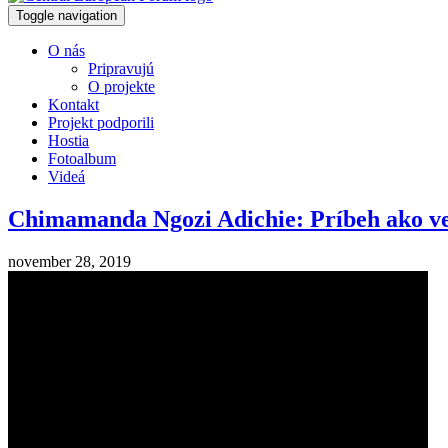
Toggle navigation
O nás
Pripravujú
O projekte
Kontakt
Projekt podporili
Hostia
Fotoalbum
Videá
Chimamanda Ngozi Adichie: Príbeh ako 
november 28, 2019