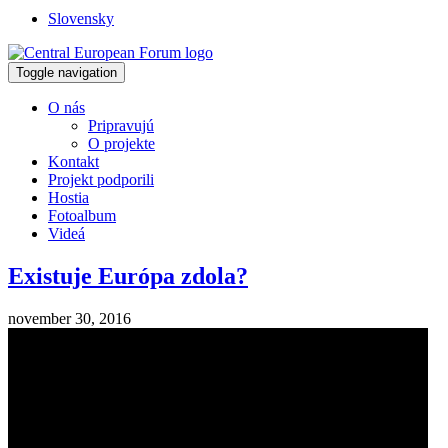
Slovensky
Toggle navigation
O nás
Pripravujú
O projekte
Kontakt
Projekt podporili
Hostia
Fotoalbum
Videá
Existuje Európa zdola?
november 30, 2016