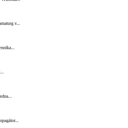
maturg v...
nníka...
...
edna...
opagátor...