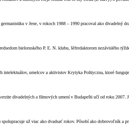
 a germanistiku v Jene, v rokoch 1988 – 1990 pracoval ako divadelný dra
predsedom bieloruského P. E. N. klubu, šéfredaktorom nezávislého týžde
 intelektuálov, umelcov a aktivistov Krytyka Polityczna, ktoré funguje
rzite divadelných a filmových umení v Budapešti učí od roku 2007. J
i spolupracuje už viac ako dvadsať rokov. Pôsobí ako dobrovoľník a pr