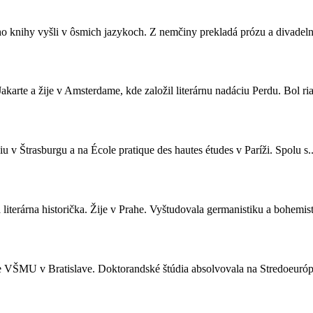
eho knihy vyšli v ôsmich jazykoch. Z nemčiny prekladá prózu a divadeln
karte a žije v Amsterdame, kde založil literárnu nadáciu Perdu. Bol ria
giu v Štrasburgu a na École pratique des hautes études v Paríži. Spolu s..
literárna historička. Žije v Prahe. Vyštudovala germanistiku a bohemist
lte VŠMU v Bratislave. Doktorandské štúdia absolvovala na Stredoeuróps