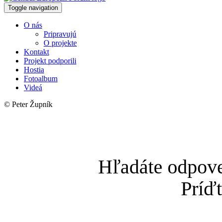
Toggle navigation
O nás
Pripravujú
O projekte
Kontakt
Projekt podporili
Hostia
Fotoalbum
Videá
© Peter Župník
Hľadáte odpoved
Príď