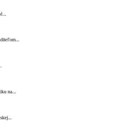
é...
diteľom...
.
iku na...
kej...