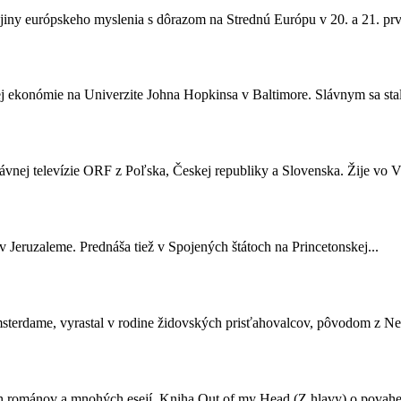
 dejiny európskeho myslenia s dôrazom na Strednú Európu v 20. a 21. pr
kej ekonómie na Univerzite Johna Hopkinsa v Baltimore. Slávnym sa stal
ávnej televízie ORF z Poľska, Českej republiky a Slovenska. Žije vo Vi
e v Jeruzaleme. Prednáša tiež v Spojených štátoch na Princetonskej...
Amsterdame, vyrastal v rodine židovských prisťahovalcov, pôvodom z Ne
stich románov a mnohých esejí. Kniha Out of my Head (Z hlavy) o povah