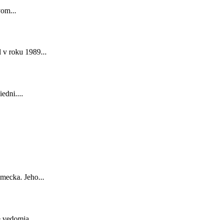
vom...
 v roku 1989...
edni....
mecka. Jeho...
e vedomia...