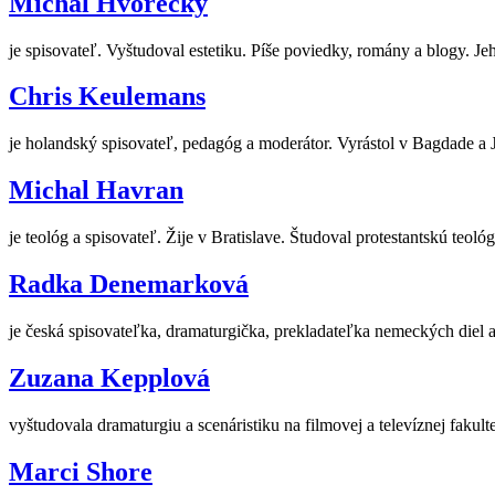
Michal Hvorecký
je spisovateľ. Vyštudoval estetiku. Píše poviedky, romány a blogy. J
Chris Keulemans
je holandský spisovateľ, pedagóg a moderátor. Vyrástol v Bagdade a Ja
Michal Havran
je teológ a spisovateľ. Žije v Bratislave. Študoval protestantskú teoló
Radka Denemarková
je česká spisovateľka, dramaturgička, prekladateľka nemeckých diel a 
Zuzana Kepplová
vyštudovala dramaturgiu a scenáristiku na filmovej a televíznej faku
Marci Shore