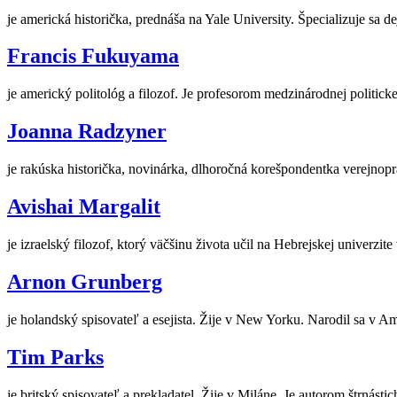
je americká historička, prednáša na Yale University. Špecializuje sa
Francis Fukuyama
je americký politológ a filozof. Je profesorom medzinárodnej politic
Joanna Radzyner
je rakúska historička, novinárka, dlhoročná korešpondentka verejnopr
Avishai Margalit
je izraelský filozof, ktorý väčšinu života učil na Hebrejskej univerzit
Arnon Grunberg
je holandský spisovateľ a esejista. Žije v New Yorku. Narodil sa v 
Tim Parks
je britský spisovateľ a prekladatel. Žije v Miláne. Je autorom štrná