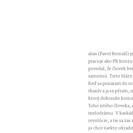
alias (Pavol Remiáš) 
pracuje ako PR konzul
povedal, že človek ber
samotnú. Tieto blázni
Keď sa ponáram do no
tkanív a ja sa pýtam,
ktorý dokonale komu
Toho istého človeka, 
melodrámu. V kaskáde
revolúcie, a tie sa z
ju chce niekto ukradn