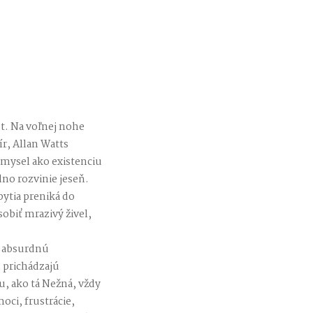
t. Na voľnej nohe
r, Allan Watts
 zmysel ako existenciu
lno rozvinie jeseň.
ytia preniká do
obiť mrazivý živel,
a absurdnú
 prichádzajú
u, ako tá Nežná, vždy
oci, frustrácie,