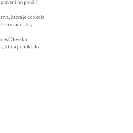
ipravení ho použiť.
stva, ktorá je dookola
e si v rámci hry
niesť človeku
ia, ktorá preniká do