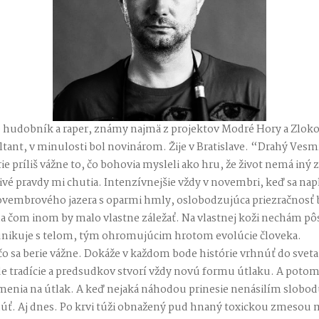
je hudobník a raper, známy najmä z projektov Modré Hory a Zloko
tant, v minulosti bol novinárom. Žije v Bratislave. “Drahý Vesmí
ie príliš vážne to, čo bohovia mysleli ako hru, že život nemá iný
vé pravdy mi chutia. Intenzívnejšie vždy v novembri, keď sa nap
vembrového jazera s oparmi hmly, oslobodzujúca priezračnosť b
 na čom inom by malo vlastne záležať. Na vlastnej koži nechám pôs
nikuje s telom, tým ohromujúcim hrotom evolúcie človeka.
čo sa berie vážne. Dokáže v každom bode histórie vrhnúť do svet
 tradície a predsudkov stvorí vždy novú formu útlaku. A potom
as menia na útlak. A keď nejaká náhodou prinesie nenásilím slobod
úť. Aj dnes. Po krvi túži obnažený pud hnaný toxickou zmesou m