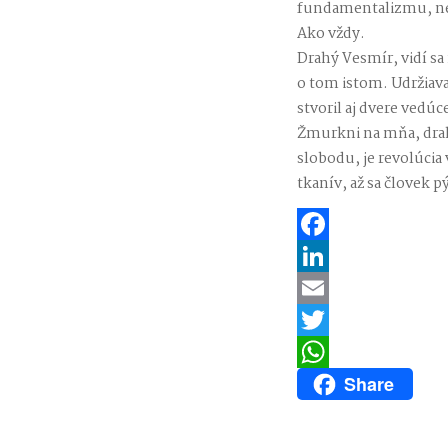
fundamentalizmu, neur
Ako vždy.
Drahý Vesmír, vidí sa
o tom istom. Udržiava
stvoril aj dvere vedúc
Žmurkni na mňa, drah
slobodu, je revolúcia
tkanív, až sa človek 
Facebook
LinkedIn
Email
Twitter
Share
WhatsApp