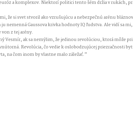
óz a komplexov. Niektorí politici tento šém držia v rukách, pr
 mi, že si svet stvoril ako vzrušujúcu a nebezpečnú arénu bláznov
 ju nemenná Gaussova krivka hodnoty IQ ľudstva. Ale vidí sa mi, ž
e von z tej arény.
ý Vesmír, ak sa nemýlim, že jedinou revolúciou, ktorá môže pri
 vnútorná. Revolúcia, čo vedie k oslobodzujúcej priezračnosti byt
pýta, na čom inom by vlastne malo záležať.”